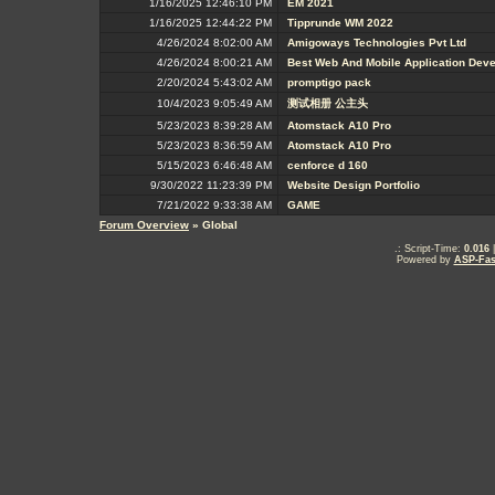
1/16/2025 12:46:10 PM
EM 2021
1/16/2025 12:44:22 PM
Tipprunde WM 2022
4/26/2024 8:02:00 AM
Amigoways Technologies Pvt Ltd
4/26/2024 8:00:21 AM
Best Web And Mobile Application De
2/20/2024 5:43:02 AM
promptigo pack
10/4/2023 9:05:49 AM
测试相册 公主头
5/23/2023 8:39:28 AM
Atomstack A10 Pro
5/23/2023 8:36:59 AM
Atomstack A10 Pro
5/15/2023 6:46:48 AM
cenforce d 160
9/30/2022 11:23:39 PM
Website Design Portfolio
7/21/2022 9:33:38 AM
GAME
Forum Overview
» Global
.: Script-Time:
0.016
|
Powered by
ASP-Fas