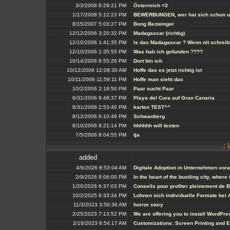
3/3/2008 6:29:21 PM
Österreich <3
1/17/2008 5:12:23 PM
BEWERBUNGEN, wer hat sich schon un
8/15/2007 5:03:27 PM
Bong Bezwinger
12/12/2006 3:20:32 PM
Madagascar (richtig)
12/10/2006 1:41:35 PM
Is das Madagascar ? Wenn nit schreibt 
12/10/2006 1:35:55 PM
Was hab ich gefunden ????
10/14/2006 8:55:26 PM
Dort bin ich
10/12/2006 12:08:30 AM
Hoffe das es jetzt richtig ist
10/11/2006 11:59:11 PM
Hoffe man sieht das
10/2/2006 2:18:50 PM
Paar sucht Paar
8/31/2006 9:48:37 PM
Playa del Cura auf Gran Canaria
8/31/2006 2:53:40 PM
karten TEST^^
8/12/2006 6:10:48 PM
Schwanberg
8/10/2006 8:21:14 PM
hhhhhh will testen
7/5/2006 8:04:55 PM
tja
.: 
added
4/6/2026 8:53:04 AM
Digitale Adoption in Unternehmen vora
2/9/2026 8:06:00 PM
In the heart of the bustling city, wher
1/20/2026 6:37:03 PM
Conseils pour profiter pleinement de 
10/2/2025 6:33:34 PM
Lohnen sich individuelle Formate bei 
11/3/2023 3:50:36 AM
horror story
2/25/2023 7:13:52 PM
We are offering you to install WordP
2/16/2023 8:54:17 AM
Customizations: Screen Printing and 