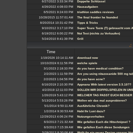
6/27/2022 3:33:34 PM
Doppelte Schlüssel
4/26/2022 4:08:03 PM
Hausaufgaben
6/5/2021 9:24:03 PM
triathlon saddles reviews
10/28/2015 11:57:01 AM
The final frontier he founded
8/20/2014 10:31:42 PM
Tipps & Tricks
9/10/2012 3:17:10 PM
Super Teure Taste (T) gebraucht vom 
6/19/2012 6:00:22 PM
Nut Test (nichts zu Verkaufen)
5/24/2010 8:41:39 PM
Grill
.:
Time
1/19/2026 10:14:11 AM
download now
10/10/2024 6:11:56 PM
welche spiele
3/1/2023 2:18:33 PM
do you have medical condition?
2/2/2023 1:11:59 PM
Are you using nitazoxanide 500 mg tab
2/2/2023 1:04:56 PM
do you have acne?
6/16/2019 2:10:30 PM
Appnana With latest version 3.5.10??
4/2/2019 12:11:03 PM
SOLLEN WIR DOPPELSPIELEN IN UN
1/26/2019 5:43:12 PM
WELCHER TAG PASST EUCH BESSER
5/13/2014 5:53:26 PM
Wollen wir das mal ausprobieren?
5/1/2014 9:50:11 AM
Ausführliche Chronik?
1/2/2014 9:30:53 AM
Habt Ihr Lust dazu?
12/29/2013 4:06:24 PM
Nutzungsverhalten
6/3/2013 7:21:32 AM
Wie gefallen Euch die Hitschnipsel ?
6/3/2013 7:15:39 AM
Wie gefallen Euch diese Sendungen
5/29/2013 8:30:06 AM
Wollt ihr ein neues Design unserer 