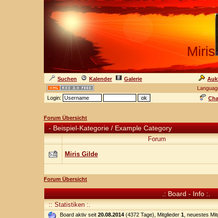
Miris
Suchen
Kalender
Galerie
Auk
Languag
Login:
Cha
Forum Übersicht
-
Beispiel-Kategorie / Example Category
Forum
Miris Gilde
Forum Übersicht
.: Board - Info :.
:: Statistiken :.
Board aktiv seit
20.08.2014
(4372 Tage), Mitglieder
1
, neuestes Mit