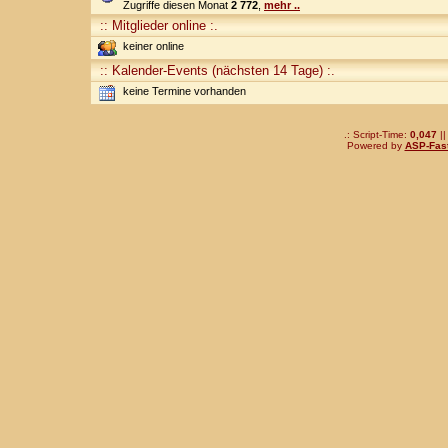
Zugriffe diesen Monat
2 772
,
mehr ..
:: Mitglieder online :.
keiner online
:: Kalender-Events (nächsten 14 Tage) :.
keine Termine vorhanden
.: Script-Time:
0,047
||
Powered by
ASP-Fas