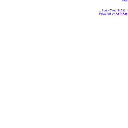
For
.: Script-Time:
0,031
|
Powered by
ASP-Fas