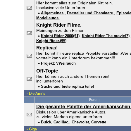
Hier kommt alles zum Originalen Kitt rein.
Insclusive viele Unterforen
»
Allgemeines.
,
Darsteller und Charaktere.
,
Episode
Modellautos.
Knight Rider Filme.
Meinungen zu den Filmen.
»
Knight Rider 2000(91)
,
Knight Rider The movie(?)
Knight Rider.(95)
Replicas!
Hier könnt ihr eure replica Projekte vorstellen.Wer s
vorstellt kann ein Unterforum bekommen!!!
»
Projekt: VWeirauch
Off-Topic
Hier können auch andere Themen rein!
incl.unterforen
»
Suche und biete replica teile!
-
Die Ami´s
Forum
Die gesamte Palette der Amerikanischen
Diskussion über Amerikanische Autos.
zu vielen Marken eigene unterforen.
»
Buick
,
Cadillac.
,
Chevrolet
,
Corvette
-
Giga