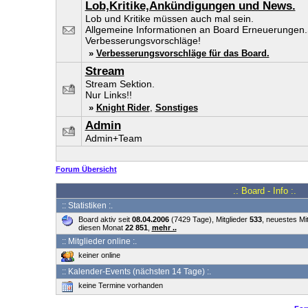
Lob,Kritike,Ankündigungen und News.
Lob und Kritike müssen auch mal sein.
Allgemeine Informationen an Board Erneuerungen
Verbesserungsvorschläge!
»
Verbesserungsvorschläge für das Board.
Stream
Stream Sektion.
Nur Links!!
»
Knight Rider
,
Sonstiges
Admin
Admin+Team
Forum Übersicht
.: Board - Info :.
:: Statistiken :.
Board aktiv seit
08.04.2006
(7429 Tage), Mitglieder
533
, neuestes Mi
diesen Monat
22 851
,
mehr ..
:: Mitglieder online :.
keiner online
:: Kalender-Events (nächsten 14 Tage) :.
keine Termine vorhanden