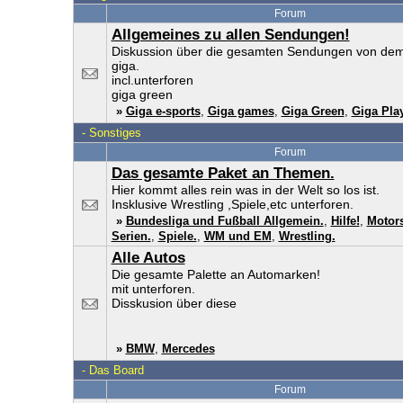
Forum
Allgemeines zu allen Sendungen!
Diskussion über die gesamten Sendungen von dem
giga.
incl.unterforen
giga green
»
Giga e-sports
,
Giga games
,
Giga Green
,
Giga Pla
-
Sonstiges
Forum
Das gesamte Paket an Themen.
Hier kommt alles rein was in der Welt so los ist.
Insklusive Wrestling ,Spiele,etc unterforen.
»
Bundesliga und Fußball Allgemein.
,
Hilfe!
,
Motors
Serien.
,
Spiele.
,
WM und EM
,
Wrestling.
Alle Autos
Die gesamte Palette an Automarken!
mit unterforen.
Disskusion über diese
»
BMW
,
Mercedes
-
Das Board
Forum