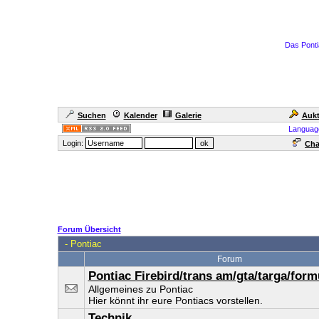
Das Ponti
Suchen
Kalender
Galerie
Aukt
Languag
Login:
Cha
Forum Übersicht
-
Pontiac
Forum
Pontiac Firebird/trans am/gta/targa/form
Allgemeines zu Pontiac
Hier könnt ihr eure Pontiacs vorstellen.
Technik