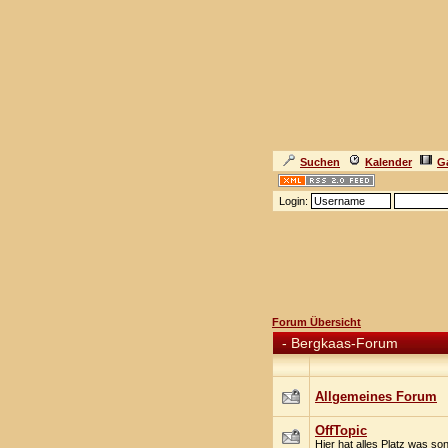
Suchen
Kalender
Ga
Login:
Forum Übersicht
-
Bergkaas-Forum
Allgemeines Forum
OffTopic
Hier hat alles Platz was so