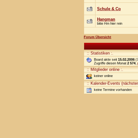
Schule & Co
Hangman
bitte Hm hier rein
Forum Übersicht
:: Statistiken :.
Board aktiv seit
15.02.2006
(7
Zugriffe diesen Monat
2 574
,
:: Mitglieder online :.
keiner online
:: Kalender-Events (nächsten
keine Termine vorhanden