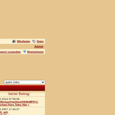
Mitglieder
Stats
Admin
swort zusenden
Registrieren
letzter Beitrag
0.2014 07:58:09
Hhchael#gehhick[HhffpfffFPf,2,
ichael Kors Totes Han
»
5.2007 17:44:27
A_geh
ebada
»