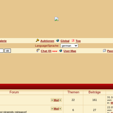
lerie
Auktionen
Global
Top
Language/Sprache:
Chat (
0
)
User-Map
Pas
new
Forum
Themen
Beiträge
31.1
22
161
»
Mod
«
von:
in:
M
22.0
»
Mod
«
6
27
von:
nst nirgends reinpasst!
in:
d