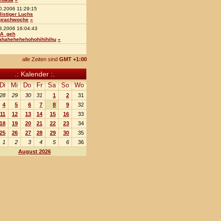
0.2006 11:29:15
listiger Luchs
prachwoche
»
8.2006 16:04:43
A_geh
ahahehehehohohihihihu
»
alle Zeiten sind
GMT +1:00
.: Kalender :.
Di
Mi
Do
Fr
Sa
So
Wo
28
29
30
31
1
2
31
4
5
6
7
8
9
32
11
12
13
14
15
16
33
18
19
20
21
22
23
34
25
26
27
28
29
30
35
1
2
3
4
5
6
36
August 2026