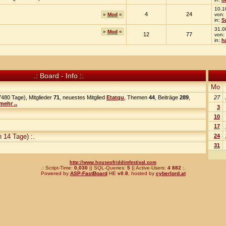
10.1
4
24
»
Mod
«
von:
in:
S
31.0
»
Mod
«
12
77
von:
in:
h
.: Board - Info :.
Mo
480 Tage), Mitglieder
71
, neuestes Mitglied
Etatqu
, Themen
44
, Beiträge
289
,
27
mehr ..
3
10
17
 14 Tage) :.
24
31
http://www.houseofriddimfestival.com
.: Script-Time:
0,030
|| SQL-Queries:
5
|| Active-Users:
4 882
:.
Powered by
ASP-FastBoard
HE
v0.8
, hosted by
cyberlord.at