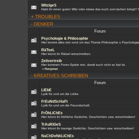
WitzigeS
Habt ihr einen guten Witz oder etwas das euch zum lachen bringt? Hie
+
TROUBLES
-
DENKER
Forum
Psychologie & Philosophie
Hier kommt alles rein rund um das Thema Philosophie u Psychologie
RäTseL
Hier könnt ihr Rätsel reinschreiben.
Zeitvertreib
Hier kommen Foren-Spiele rein, damit euch nicht so fad ist.
»
Hangman
-
KREATIVES SCHREIBEN
Forum
LiEbE
Lyrik für und um die Liebe
FrEuNdScHaFt
Lyrik für und um die Freundschaft.
FrÖhLiChEs
Hier könnt ihr fröhliche Gedichte, Geschichten usw. reinschreiben!
TrAuRiGeS
Hier könnt ihr traurige Gedichte, Geschichten usw. reinschreiben!
NaChDeNkLiChEs