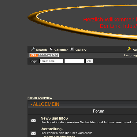
Herzlich Willkommen
Der Link: http:
Search
Calendar
Gallery
Au
Languag
Login:
Forum Overview
-
ALLGEMEIN
Forum
NewS und InfoS
Hier findet ihr die neuesten Nachrichten und Informationen rund um
-Vorstellung-
Hier können sich die User vorstellen!