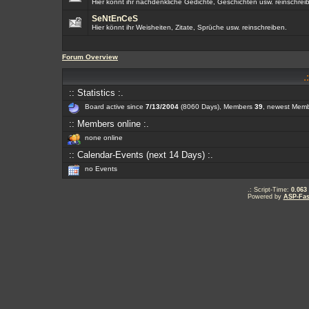
Hier könnt ihr nachdenkliche Gedichte, Geschichten usw. reinschrei
SeNtEnCeS
Hier könnt ihr Weisheiten, Zitate, Sprüche usw. reinschreiben.
Forum Overview
.
:: Statistics :.
Board active since
7/13/2004
(8060 Days), Members
39
, newest Mem
:: Members online :.
none online
:: Calendar-Events (next 14 Days) :.
no Events
.: Script-Time:
0.063
Powered by
ASP-Fas