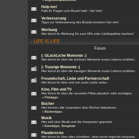
»
Mitgliederabwesenheit
Help me!
Falls ihr Fragen zum Board habt - hier rein!
Verbesserung
Tipps zur Verbesserung des Boards kommen hier rein!
Werbung
Hier könnt ihr Werbung für eure HPs oder Lieblingslinks machen!
-
LIFE IS LIFE
Forum
(: GLückLiche Momente :)
Hier könnt ihr über die schönen Momente eures Lebens erzählen.
): Traurige Momente :(
Hier könnt ihr über die traurigen Momente eures Lebens erzählen.
Freundschaft, Liebe und Partnerschaft
Hier könnt ihr über und von eurer Liebe reden.
Kino, Film und TV
Hier könnt ihr über die neuesten Filme plaudern oder sonstiges.
»
Filmtipps
Bücher
Hier können alle Leseratten über Bücher diskutieren.
»
Büchertipps
Musik
Hier wird über Musik und die Interpreten gepostet.
»
Eventtipps
,
Songtexte
Plauderecke
Hier könnt ihr über alles schreiben, dass sonst nirgends reinpasst.