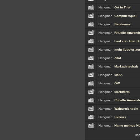
Hangman:
Ort in Tirol
Hangman:
Computerspiel
Hangman:
Bandname
Hangman:
Rituelle Anwend
Hangman:
Lied von Alter B
Hangman:
mein liebster au
Hangman:
Zitat
Hangman:
Marktwirtschaft
Hangman:
Mann
Hangman:
ÖW
Hangman:
Marktform
Hangman:
Rituelle Anwend
Hangman:
Walpurgisnacht
Hangman:
Skikurs
Hangman:
Name meines H
so