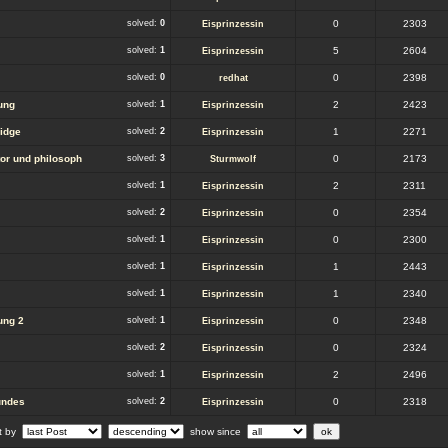
solved:
0
0
2303
Eisprinzessin
solved:
1
5
2604
Eisprinzessin
solved:
0
0
2398
redhat
ung
solved:
1
2
2423
Eisprinzessin
ridge
solved:
2
1
2271
Eisprinzessin
tor und philosoph
solved:
3
0
2173
Sturmwolf
solved:
1
2
2311
Eisprinzessin
solved:
2
0
2354
Eisprinzessin
solved:
1
0
2300
Eisprinzessin
solved:
1
1
2443
Eisprinzessin
solved:
1
1
2340
Eisprinzessin
ung 2
solved:
1
0
2348
Eisprinzessin
solved:
2
0
2324
Eisprinzessin
solved:
1
2
2496
Eisprinzessin
undes
solved:
2
0
2318
Eisprinzessin
rt by
show since