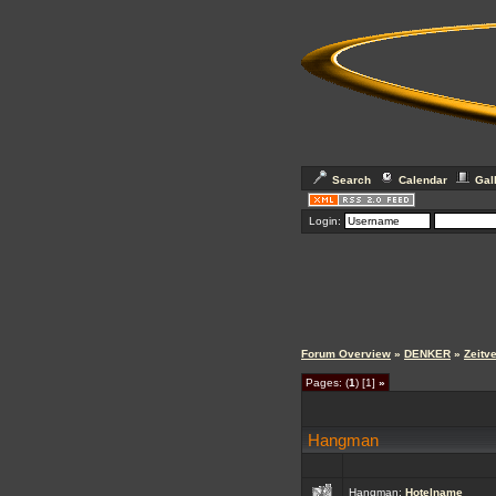
Search
Calendar
Gal
Login:
Forum Overview
»
DENKER
»
Zeitve
Pages: (
1
) [1]
»
Hangman
Hangman:
Hotelname