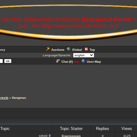
Herzlich Willkommen in meinem
SouLworLd-Forum
!!
Der Link: http://www.soulworld-forum.at.tt
lery
Auctions
Global
Top
Language/Sprache:
Chat (
0
)
User-Map
new
rtreib
» Hangman
Topic
Topic Starter
Replies
Views
solved:
0
0
3125
Eisprinzessin