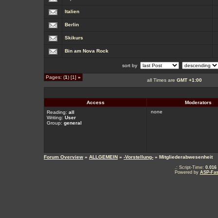
Italien
Berlin
Skikurs
Bin am Nova Rock
sort by
Pages: (
1
) [1]
»
all Times are
GMT +1:00
Access
Moderators
none
Reading:
all
Writing:
User
Group:
general
Forum Overview
»
ALLGEMEIN
»
-Vorstellung-
» Mitgliederabwesenheit
.: Script-Time:
0.016
Powered by
ASP-Fas