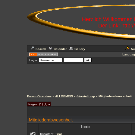
Herzlich Willkommen
Der Link: http:
Search
Calendar
Gallery
Au
Languag
Login:
Forum Overview
»
ALLGEMEIN
»
-Vorstellung-
» Mitgliederabwesenheit
Pages: (
1
) [1]
»
Mitgliederabwesenheit
Topic
Important:
Tirol