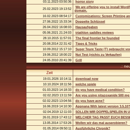
03.11.2023 03:50:36
horror story
We are offering you to install Wor
25.02.2023 19:13:52
domain.
16.02.2023 08:54:17
Customizations: Screen Printing a
27.06.2022 15:33:34
Doppelte Schlüssel
26.04.2022 16:08:03
Hausaufgaben
05.06.2021 21:24:03
triathlon saddles reviews
28.10.2015 11:57:01
The final frontier he founded
20.08.2014 22:31:42
Tipps & Tricks
10.09.2012 15:17:10
Super Teure Taste (T) gebraucht vo
19.06.2012 18:00:22
Nut Test (nichts zu Verkaufen)
24.05.2010 20:41:39
Grill
.: ne
Zeit
19.01.2026 10:14:11
download now
10.10.2024 18:11:56
welche spiele
01.03.2023 14:18:33
do you have medical condition?
02.02.2023 13:11:59
Are you using nitazoxanide 500 mg 
02.02.2023 13:04:56
do you have acne?
16.06.2019 14:10:30
Appnana With latest version 3.5.10
02.04.2019 12:11:03
SOLLEN WIR DOPPELSPIELEN IN 
26.01.2019 17:43:12
WELCHER TAG PASST EUCH BESS
13.05.2014 17:53:26
Wollen wir das mal ausprobieren?
01.05.2014 09:50:11
Ausführliche Chronik?