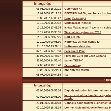
hinzugefügt
03.03.2008 18:29:21
Österreich <3
17.01.2008 17:12:23
BEWERBUNGEN, wer hat sich schon
15.08.2007 17:03:27
Bong Bezwinger
12.12.2006 15:20:32
Madagascar (richtig)
10.12.2006 13:41:35
Is das Madagascar ? Wenn nit schrei
10.12.2006 13:35:55
Was hab ich gefunden ????
14.10.2006 20:55:26
Dort bin ich
12.10.2006 00:08:30
Hoffe das es jetzt richtig ist
11.10.2006 23:59:11
Hoffe man sieht das
02.10.2006 14:18:50
Paar sucht Paar
31.08.2006 21:48:37
Playa del Cura auf Gran Canaria
31.08.2006 14:53:40
karten TEST^^
12.08.2006 18:10:48
Schwanberg
10.08.2006 20:21:14
hhhhhh will testen
05.07.2006 20:04:55
tja
.: ne
hinzugefügt
06.04.2026 08:53:04
Digitale Adoption in Unternehmen 
In the heart of the bustling city, w
09.02.2026 20:06:00
beauty
20.01.2026 18:37:03
Conseils pour profiter pleinement 
02.10.2025 18:33:34
Lohnen sich individuelle Formate b