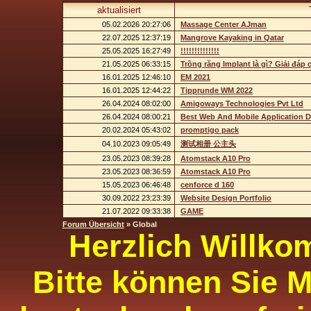
aktualisiert
05.02.2026 20:27:06
Massage Center AJman
22.07.2025 12:37:19
Mangrove Kayaking in Qatar
25.05.2025 16:27:49
!!!!!!!!!!!!!!
21.05.2025 06:33:15
Trồng răng Implant là gì? Giải đáp 
16.01.2025 12:46:10
EM 2021
16.01.2025 12:44:22
Tipprunde WM 2022
26.04.2024 08:02:00
Amigoways Technologies Pvt Ltd
26.04.2024 08:00:21
Best Web And Mobile Application
20.02.2024 05:43:02
promptigo pack
04.10.2023 09:05:49
测试相册 公主头
23.05.2023 08:39:28
Atomstack A10 Pro
23.05.2023 08:36:59
Atomstack A10 Pro
15.05.2023 06:46:48
cenforce d 160
30.09.2022 23:23:39
Website Design Portfolio
21.07.2022 09:33:38
GAME
Forum Übersicht
» Global
Herzlich Willko
Bitte können Sie M