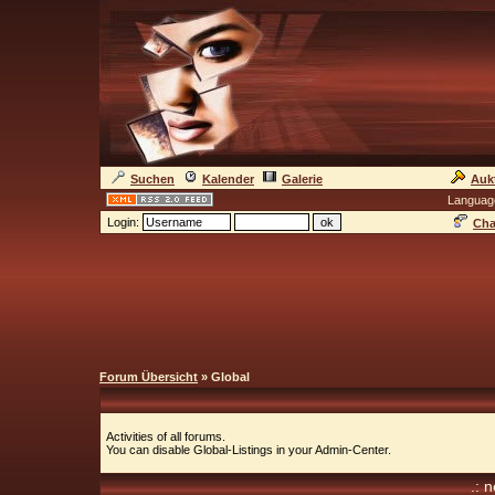
Suchen
Kalender
Galerie
Auk
Languag
Login:
Cha
Forum Übersicht
» Global
Activities of all forums.
You can disable Global-Listings in your Admin-Center.
.: 