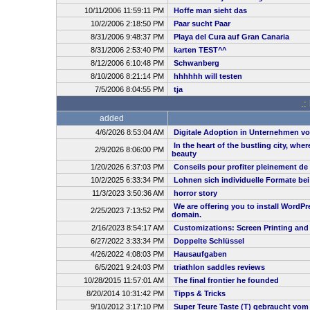
10/11/2006 11:59:11 PM
Hoffe man sieht das
10/2/2006 2:18:50 PM
Paar sucht Paar
8/31/2006 9:48:37 PM
Playa del Cura auf Gran Canaria
8/31/2006 2:53:40 PM
karten TEST^^
8/12/2006 6:10:48 PM
Schwanberg
8/10/2006 8:21:14 PM
hhhhhh will testen
7/5/2006 8:04:55 PM
tja
.:
added
4/6/2026 8:53:04 AM
Digitale Adoption in Unternehmen vo
In the heart of the bustling city, whe
2/9/2026 8:06:00 PM
beauty
1/20/2026 6:37:03 PM
Conseils pour profiter pleinement de
10/2/2025 6:33:34 PM
Lohnen sich individuelle Formate be
11/3/2023 3:50:36 AM
horror story
We are offering you to install WordP
2/25/2023 7:13:52 PM
domain.
2/16/2023 8:54:17 AM
Customizations: Screen Printing and
6/27/2022 3:33:34 PM
Doppelte Schlüssel
4/26/2022 4:08:03 PM
Hausaufgaben
6/5/2021 9:24:03 PM
triathlon saddles reviews
10/28/2015 11:57:01 AM
The final frontier he founded
8/20/2014 10:31:42 PM
Tipps & Tricks
9/10/2012 3:17:10 PM
Super Teure Taste (T) gebraucht vom