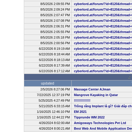
8/5/2026 2:09:55 PM
cyberlord.at/forum/?id=8120&thread=
8/5/2026 2:09:24 PM
cyberlord.at/forum/?id=8120&thread=
8/5/2026 2:07:47 PM
cyberlord.at/forum/?id=8120&thread=
8/5/2026 2:07:08 PM
cyberlord.at/forum/?id=8120&thread=
8/5/2026 2:06:31 PM
cyberlord.at/forum/?id=8120&thread=
8/5/2026 2:05:55 PM
cyberlord.at/forum/?id=8120&thread=
8/5/2026 2:05:18 PM
cyberlord.at/forum/?id=8120&thread=
8/5/2026 2:00:56 PM
cyberlord.at/forum/?id=8120&thread=
6/22/2026 8:19:19 AM
cyberlord.at/forum/?id=8120&thread=
6/22/2026 8:18:44 AM
cyberlord.at/forum/?id=8120&thread=
6/22/2026 8:18:13 AM
cyberlord.at/forum/?id=8120&thread=
6/22/2026 8:17:39 AM
cyberlord.at/forum/?id=8120&thread=
6/22/2026 8:17:12 AM
cyberlord.at/forum/?id=8120&thread=
.:
updated
2/5/2026 8:27:06 PM
Massage Center AJman
7/22/2025 12:37:19 PM
Mangrove Kayaking in Qatar
5/25/2025 4:27:49 PM
!!!!!!!!!!!!!!
5/21/2025 6:33:15 AM
Trồng răng Implant là gì? Giải đáp ch
1/16/2025 12:46:10 PM
EM 2021
1/16/2025 12:44:22 PM
Tipprunde WM 2022
4/26/2024 8:02:00 AM
Amigoways Technologies Pvt Ltd
4/26/2024 8:00:21 AM
Best Web And Mobile Application D