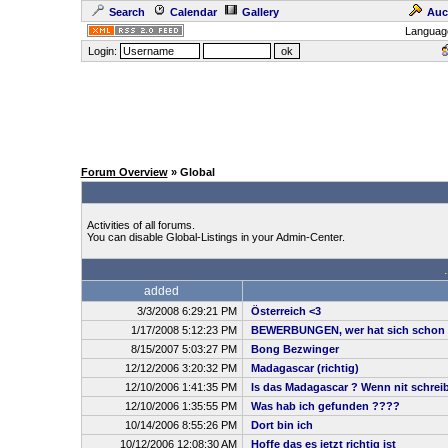
Search
Calendar
Gallery
Auc
Languag
Login:
Forum Overview
» Global
Activities of all forums.
You can disable Global-Listings in your Admin-Center.
added
3/3/2008 6:29:21 PM
Österreich <3
1/17/2008 5:12:23 PM
BEWERBUNGEN, wer hat sich schon 
8/15/2007 5:03:27 PM
Bong Bezwinger
12/12/2006 3:20:32 PM
Madagascar (richtig)
12/10/2006 1:41:35 PM
Is das Madagascar ? Wenn nit schreibt
12/10/2006 1:35:55 PM
Was hab ich gefunden ????
10/14/2006 8:55:26 PM
Dort bin ich
10/12/2006 12:08:30 AM
Hoffe das es jetzt richtig ist