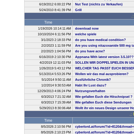
6/19/2012 6:00:22 PM
Nut Test (nichts zu Verkaufen)
5/24/2010 8:41:39 PM
Grill
.
Time
1/19/2026 10:14:11 AM
download now
10/10/2024 6:11:56 PM
welche spiele
3/1/2023 2:18:33 PM
do you have medical condition?
2/2/2023 1:11:59 PM
Are you using nitazoxanide 500 mg ta
2/2/2023 1:04:56 PM
do you have acne?
6/16/2019 2:10:30 PM
Appnana With latest version 3.5.10??
4/2/2019 12:11:03 PM
SOLLEN WIR DOPPELSPIELEN IN UN
1/26/2019 5:43:12 PM
WELCHER TAG PASST EUCH BESSE
5/13/2014 5:53:26 PM
Wollen wir das mal ausprobieren?
5/1/2014 9:50:11 AM
Ausführliche Chronik?
1/2/2014 9:30:53 AM
Habt Ihr Lust dazu?
12/29/2013 4:06:24 PM
Nutzungsverhalten
6/3/2013 7:21:32 AM
Wie gefallen Euch die Hitschnipsel ?
6/3/2013 7:15:39 AM
Wie gefallen Euch diese Sendungen
5/29/2013 8:30:06 AM
Wollt ihr ein neues Design unserer 
.:
Time
8/5/2026 2:10:56 PM
cyberlord.at/forum/?id=8120&thread=
8/5/2026 2:10:23 PM
cyberlord.at/forum/?id=8120&thread=