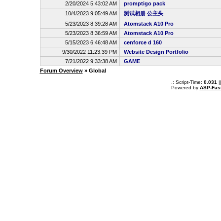
2/20/2024 5:43:02 AM
promptigo pack
10/4/2023 9:05:49 AM
测试相册 公主头
5/23/2023 8:39:28 AM
Atomstack A10 Pro
5/23/2023 8:36:59 AM
Atomstack A10 Pro
5/15/2023 6:46:48 AM
cenforce d 160
9/30/2022 11:23:39 PM
Website Design Portfolio
7/21/2022 9:33:38 AM
GAME
Forum Overview
» Global
.: Script-Time:
0.031
|
Powered by
ASP-Fas