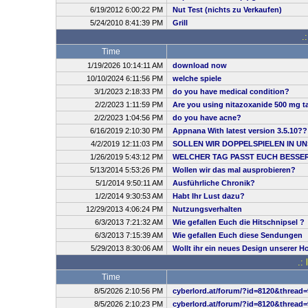
6/19/2012 6:00:22 PM
Nut Test (nichts zu Verkaufen)
5/24/2010 8:41:39 PM
Grill
.
Time
1/19/2026 10:14:11 AM
download now
10/10/2024 6:11:56 PM
welche spiele
3/1/2023 2:18:33 PM
do you have medical condition?
2/2/2023 1:11:59 PM
Are you using nitazoxanide 500 mg ta
2/2/2023 1:04:56 PM
do you have acne?
6/16/2019 2:10:30 PM
Appnana With latest version 3.5.10??
4/2/2019 12:11:03 PM
SOLLEN WIR DOPPELSPIELEN IN UN
1/26/2019 5:43:12 PM
WELCHER TAG PASST EUCH BESSE
5/13/2014 5:53:26 PM
Wollen wir das mal ausprobieren?
5/1/2014 9:50:11 AM
Ausführliche Chronik?
1/2/2014 9:30:53 AM
Habt Ihr Lust dazu?
12/29/2013 4:06:24 PM
Nutzungsverhalten
6/3/2013 7:21:32 AM
Wie gefallen Euch die Hitschnipsel ?
6/3/2013 7:15:39 AM
Wie gefallen Euch diese Sendungen
5/29/2013 8:30:06 AM
Wollt ihr ein neues Design unserer 
.:
Time
8/5/2026 2:10:56 PM
cyberlord.at/forum/?id=8120&thread=
8/5/2026 2:10:23 PM
cyberlord.at/forum/?id=8120&thread=