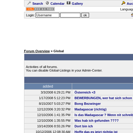
Search
Calendar
Gallery
Auc
Languag
Login:
Forum Overview
» Global
Activities of all forums.
You can disable Global-Listings in your Admin-Center.
added
3/3/2008 6:29:21 PM
Österreich <3
1/17/2008 5:12:23 PM
BEWERBUNGEN, wer hat sich schon 
8/15/2007 5:03:27 PM
Bong Bezwinger
12/12/2006 3:20:32 PM
Madagascar (richtig)
12/10/2006 1:41:35 PM
Is das Madagascar ? Wenn nit schreibt
12/10/2006 1:35:55 PM
Was hab ich gefunden ????
10/14/2006 8:55:26 PM
Dort bin ich
10/12/2006 12:08:30 AM
Hoffe das es jetzt richtig ist