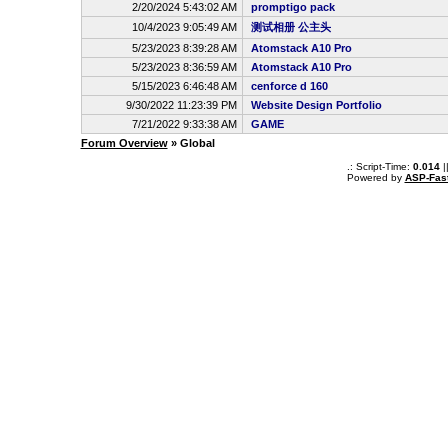
2/20/2024 5:43:02 AM
promptigo pack
10/4/2023 9:05:49 AM
测试相册 公主头
5/23/2023 8:39:28 AM
Atomstack A10 Pro
5/23/2023 8:36:59 AM
Atomstack A10 Pro
5/15/2023 6:46:48 AM
cenforce d 160
9/30/2022 11:23:39 PM
Website Design Portfolio
7/21/2022 9:33:38 AM
GAME
Forum Overview
» Global
.: Script-Time:
0.014
|
Powered by
ASP-Fas