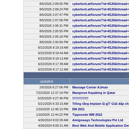
8/5/2026 2:09:55 PM
cyberlord.at/forum/?id=8120&thread=
8/5/2026 2:09:24 PM
cyberlord.at/forum/?id=8120&thread=
8/5/2026 2:07:47 PM
cyberlord.at/forum/?id=8120&thread=
8/5/2026 2:07:08 PM
cyberlord.at/forum/?id=8120&thread=
8/5/2026 2:06:31 PM
cyberlord.at/forum/?id=8120&thread=
8/5/2026 2:05:55 PM
cyberlord.at/forum/?id=8120&thread=
8/5/2026 2:05:18 PM
cyberlord.at/forum/?id=8120&thread=
8/5/2026 2:00:56 PM
cyberlord.at/forum/?id=8120&thread=
6/22/2026 8:19:19 AM
cyberlord.at/forum/?id=8120&thread=
6/22/2026 8:18:44 AM
cyberlord.at/forum/?id=8120&thread=
6/22/2026 8:18:13 AM
cyberlord.at/forum/?id=8120&thread=
6/22/2026 8:17:39 AM
cyberlord.at/forum/?id=8120&thread=
6/22/2026 8:17:12 AM
cyberlord.at/forum/?id=8120&thread=
.:
updated
2/5/2026 8:27:06 PM
Massage Center AJman
7/22/2025 12:37:19 PM
Mangrove Kayaking in Qatar
5/25/2025 4:27:49 PM
!!!!!!!!!!!!!!
5/21/2025 6:33:15 AM
Trồng răng Implant là gì? Giải đáp ch
1/16/2025 12:46:10 PM
EM 2021
1/16/2025 12:44:22 PM
Tipprunde WM 2022
4/26/2024 8:02:00 AM
Amigoways Technologies Pvt Ltd
4/26/2024 8:00:21 AM
Best Web And Mobile Application D