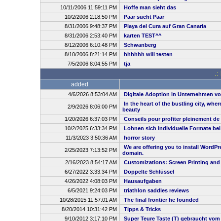
10/11/2006 11:59:11 PM
Hoffe man sieht das
10/2/2006 2:18:50 PM
Paar sucht Paar
8/31/2006 9:48:37 PM
Playa del Cura auf Gran Canaria
8/31/2006 2:53:40 PM
karten TEST^^
8/12/2006 6:10:48 PM
Schwanberg
8/10/2006 8:21:14 PM
hhhhhh will testen
7/5/2006 8:04:55 PM
tja
.:
added
4/6/2026 8:53:04 AM
Digitale Adoption in Unternehmen vo
In the heart of the bustling city, whe
2/9/2026 8:06:00 PM
beauty
1/20/2026 6:37:03 PM
Conseils pour profiter pleinement de
10/2/2025 6:33:34 PM
Lohnen sich individuelle Formate be
11/3/2023 3:50:36 AM
horror story
We are offering you to install WordP
2/25/2023 7:13:52 PM
domain.
2/16/2023 8:54:17 AM
Customizations: Screen Printing and
6/27/2022 3:33:34 PM
Doppelte Schlüssel
4/26/2022 4:08:03 PM
Hausaufgaben
6/5/2021 9:24:03 PM
triathlon saddles reviews
10/28/2015 11:57:01 AM
The final frontier he founded
8/20/2014 10:31:42 PM
Tipps & Tricks
9/10/2012 3:17:10 PM
Super Teure Taste (T) gebraucht vom