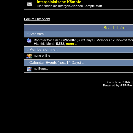
Intergalaktische Kämpfe
Hier finden die Intergalaktischen Kämpfe statt.
Forum Overview
.: Board - Info :.
:: Statistics :.
Board active since
6/26/2007
(6983 Days), Members
17
, newest M
Hits this Month
5,552
,
more ..
:: Members online :.
none online
:: Calendar-Events (next 14 Days) :.
no Events
.: Script-Time:
0.047
|
Powered by
ASP-Fas