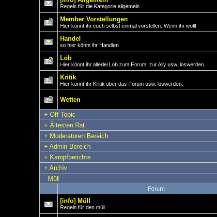
Regeln für die Kategorie allgemein.
Member Vorstellungen
Hier könnt ihr euch selbst einmal vorstellen. Wenn ihr wollt
Handel
so hier könnt ihr Handlen
Lob
Hier könnt ihr allerlei Lob zum Forum, zur Ally usw. loswerden.
Kritik
Hier könnt ihr Kritik über das Forum usw. loswerden.
Wetten
+
Off Topic
+
Ältesten Rat
+
Moderatoren Bereich
+
Admin Bereich
+
Kampfberichte
+
Archiv
-
Müll
Forum
[info] Müll
Regeln für den müll