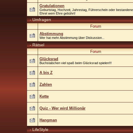
Gratulationen
Geburtstag, Hochzeit, Jahrestag, Führerschein oder bestandenes 
Ehret wem Ehre gebührt!
-
Umfragen
Forum
Abstimmung
Wer hat mehr Abstimmung über Diskussion...
-
Rätsel
Forum
Glücksrad
Buchstabchen viel spaß beim Glücksrad spielen!!!
A bis Z
Zahlen
Kette
Quiz - Wer wird Millionär
Hangman
-
LifeStyle