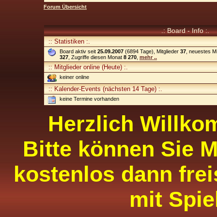
Forum Übersicht
.: Board - Info :.
:: Statistiken :.
Board aktiv seit
25.09.2007
(6894 Tage), Mitglieder
37
, neuestes Mi
327
, Zugriffe diesen Monat
8 270
,
mehr ..
:: Mitglieder online (Heute) :.
keiner online
:: Kalender-Events (nächsten 14 Tage) :.
keine Termine vorhanden
Herzlich Willko
Bitte können Sie M
kostenlos dann frei
mit Spie