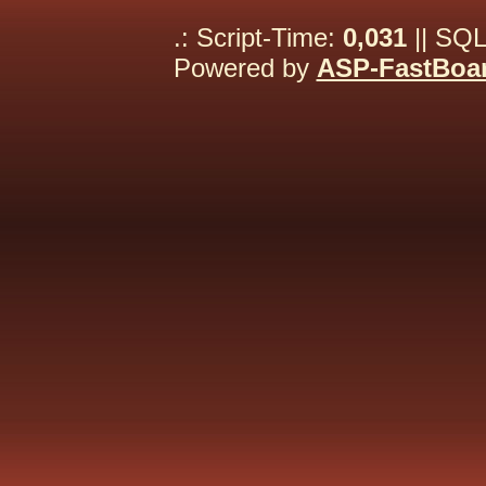
.: Script-Time:
0,031
|| SQL
Powered by
ASP-FastBoa