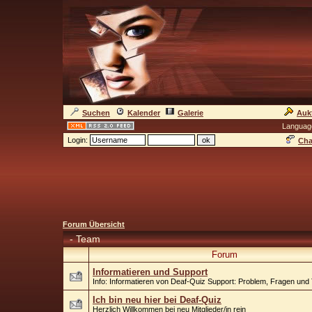
Suchen
Kalender
Galerie
Auk
Languag
Login:
Cha
Forum Übersicht
-
Team
Forum
Informatieren und Support
Info: Informatieren von Deaf-Quiz Support: Problem, Fragen un
Ich bin neu hier bei Deaf-Quiz
Herzlich Willkommen bei neu Mitglieder/in rein