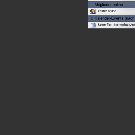
:: Mitglieder online :.
keiner online
:: Kalender-Events (nächs
keine Termine vorhanden