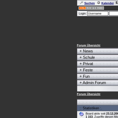
Suchen
Kalender
Login:
Forum Übersicht
+
News
+
Schule
+
Privat
+
Feste
+
Fun
+
Admin Forum
Forum Übersicht
:: Statistiken :.
Board aktiv seit
23.12.20
1 153
, Zugriffe diesen M