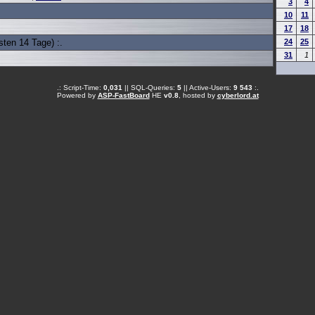
3
4
10
11
17
18
ten 14 Tage) :.
24
25
31
1
.: Script-Time:
0,031
|| SQL-Queries:
5
|| Active-Users:
9 543
:.
Powered by
ASP-FastBoard
HE
v0.8
, hosted by
cyberlord.at