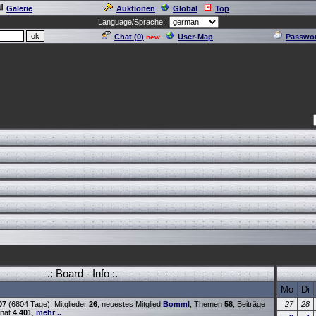
Galerie
Auktionen
Global
Top
Language/Sprache:
Chat (
0
)
User-Map
Passwor
new
.: Board - Info :.
Mo
Di
07
(6804 Tage), Mitglieder
26
, neuestes Mitglied
Bomml
, Themen
58
, Beiträge
27
28
onat
4 401
,
mehr ..