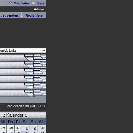
Mitglieder
Stats
Admin
t zusenden
Registrieren
alle Zeiten sind
GMT +1:00
.: Kalender :.
Mi
Do
Fr
Sa
So
Wo
29
30
31
1
2
31