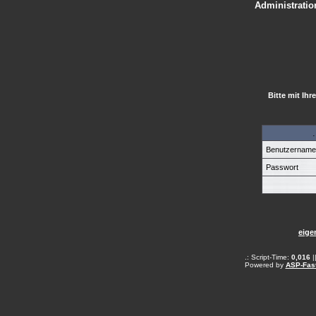
Administration
Bitte mit Ih
Benutzernam
Passwort
eige
.: Script-Time:
0,016
|
Powered by
ASP-Fas