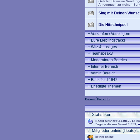
Gefallen Dir meine Sendungen
Anregungen zu meinen Sendu
Sing mir Deinen Wunsc
Die Hitschnipsel
+
Verkaufen / Versteigern
+
Eure Lieblingstracks
+
Witz & Lustiges
+
Teamspeak3
+
Moderatoren Bereich
+
Interner Bereich
+
Admin Bereich
+
Battlefield 1942
+
Erledigte Themen
Forum Übersicht
:: Statistiken :.
Board aktiv seit
31.08.2012
(50
Zugriffe diesen Monat
4 851
,
m
:: Mitglieder online (Heute) :.
keiner online