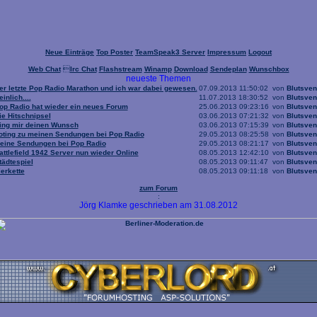
Neue Einträge
Top Poster
TeamSpeak3 Server
Impressum
Logout
Web Chat

Irc Chat
Flashstream
Winamp
Download
Sendeplan
Wunschbox
neueste Themen
er letzte Pop Radio Marathon und ich war dabei gewesen.
07.09.2013 11:50:02
von
Blutsven
einlich....
11.07.2013 18:30:52
von
Blutsven
op Radio hat wieder ein neues Forum
25.06.2013 09:23:16
von
Blutsven
ie Hitschnipsel
03.06.2013 07:21:32
von
Blutsven
ing mir deinen Wunsch
03.06.2013 07:15:39
von
Blutsven
oting zu meinen Sendungen bei Pop Radio
29.05.2013 08:25:58
von
Blutsven
eine Sendungen bei Pop Radio
29.05.2013 08:21:17
von
Blutsven
attlefield 1942 Server nun wieder Online
08.05.2013 12:42:10
von
Blutsven
tädtespiel
08.05.2013 09:11:47
von
Blutsven
ierkette
08.05.2013 09:11:18
von
Blutsven
zum Forum
:
Jörg Klamke geschrieben am 31.08.2012