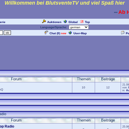
Willkommen bei BlutsventeTV und viel Spaß hier
Ab He
***
erie
Auktionen
Global
Top
Language/Sprache:
Chat (
0
)
User-Map
P
new
Forum
Themen
Beiträge
21.09
10
12
von:
FAQ
in:
Av
adio
Forum
Themen
Beiträge
op Radio
25.06