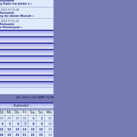
Blutsvente
p Radio hat wieder e
»
.2013 07:15:39
Blutsvente
ing mir deinen Wunsch
»
.2013 07:21:32
Blutsvente
e Hitschnipsel
»
alle Zeiten sind
GMT +1:00
.: Kalender :.
Di
Mi
Do
Fr
Sa
So
Wo
28
29
30
31
1
2
31
4
5
6
7
8
9
32
11
12
13
14
15
16
33
18
19
20
21
22
23
34