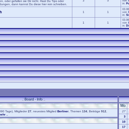
3
5
von:
, oder gefallen sie Dir nicht. Hast Du Tips oder
in:
Po
ngen, dann kannst Du diese hier rein schreiben.
03.06
h
1
1
von:
in:
S
03.06
1
1
von:
in:
Di
.: Board - Info :.
Mo
90 Tage), Mitglieder
27
, neuestes Mitglied
Berliner
, Themen
134
, Beiträge
912
,
27
ehr ..
3
10
17