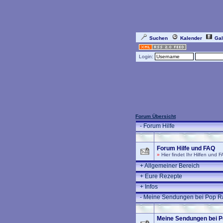
Suchen
Kalender
Gal
Login:
Forum Übersicht
-
Forum Hilfe
Forum Hilfe und FAQ
»
Hier findet Ihr Hilfen und 
+
Allgemeiner Bereich
+
Eure Rezepte
+
Infos
-
Meine Sendungen bei Pop R
Meine Sendungen bei P