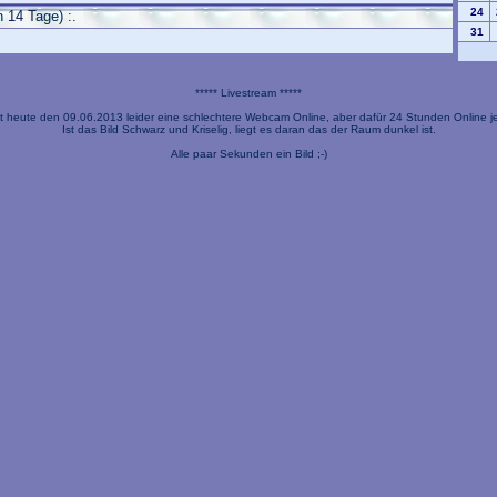
24
 14 Tage) :.
31
***** Livestream *****
t heute den 09.06.2013 leider eine schlechtere Webcam Online, aber dafür 24 Stunden Online je
Ist das Bild Schwarz und Kriselig, liegt es daran das der Raum dunkel ist.
Alle paar Sekunden ein Bild ;-)