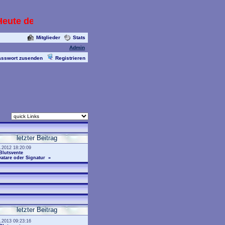
ute den 14.05.2013 mit Livecam die alle paar Sekun
Mitglieder
Stats
Admin
asswort zusenden
Registrieren
letzter Beitrag
.2012 18:20:09
Blutsvente
atare oder Signatur
»
letzter Beitrag
.2013 09:23:16