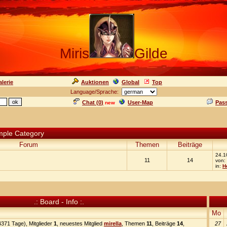
Miris
Gilde
lerie
Auktionen
Global
Top
Language/Sprache:
Chat (
0
)
User-Map
Pas
new
ample Category
Forum
Themen
Beiträge
24.1
11
14
von:
in:
H
.: Board - Info :.
Mo
371 Tage), Mitglieder
1
, neuestes Mitglied
mirella
, Themen
11
, Beiträge
14
,
27