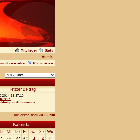
Mitglieder
Stats
Admin
swort zusenden
Registrieren
letzter Beitrag
0.2014 13:37:19
mirella
eldengeist Geistverer
»
alle Zeiten sind
GMT +1:00
.: Kalender :.
Di
Mi
Do
Fr
Sa
So
Wo
28
29
30
31
1
2
31