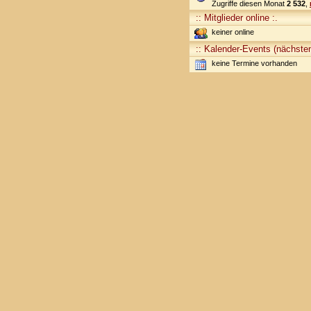
Zugriffe diesen Monat
2 532
,
:: Mitglieder online :.
keiner online
:: Kalender-Events (nächsten
keine Termine vorhanden