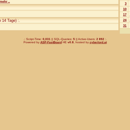
mehr ..
3
10
17
 14 Tage) :.
24
31
.: Script-Time:
0,031
|| SQL-Queries:
5
|| Active-Users:
2 892
:.
Powered by
ASP-FastBoard
HE
v0.8
, hosted by
cyberlord.at