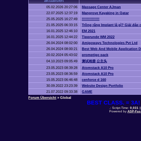
aktualisiert
05.02.2026 20:27:06
Massage Center AJman
22.07.2025 12:37:19
Mangrove Kayaking in Qatar
25.05.2025 16:27:49
!!!!!!!!!!!!!!
21.05.2025 06:33:15
Trồng răng Implant là gì? Giải đáp 
16.01.2025 12:46:10
EM 2021
16.01.2025 12:44:22
Tipprunde WM 2022
26.04.2024 08:02:00
Amigoways Technologies Pvt Ltd
26.04.2024 08:00:21
Best Web And Mobile Application
20.02.2024 05:43:02
promptigo pack
04.10.2023 09:05:49
测试相册 公主头
23.05.2023 08:39:28
Atomstack A10 Pro
23.05.2023 08:36:59
Atomstack A10 Pro
15.05.2023 06:46:48
cenforce d 160
30.09.2022 23:23:39
Website Design Portfolio
21.07.2022 09:33:38
GAME
Forum Übersicht
» Global
BEST CLASS. = 3A! 
.: Script-Time:
0,031
|
Powered by
ASP-Fas