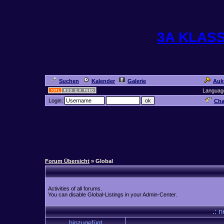
3A KLAS
Suchen
Kalender
Galerie
Auk
Languag
Login:
Cha
Forum Übersicht
» Global
Activities of all forums.
You can disable Global-Listings in your Admin-Center.
.: 
hinzugefügt