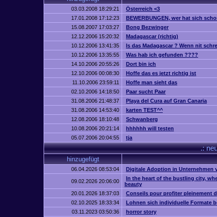
03.03.2008 18:29:21
Österreich <3
17.01.2008 17:12:23
BEWERBUNGEN, wer hat sich schon
15.08.2007 17:03:27
Bong Bezwinger
12.12.2006 15:20:32
Madagascar (richtig)
10.12.2006 13:41:35
Is das Madagascar ? Wenn nit schrei
10.12.2006 13:35:55
Was hab ich gefunden ????
14.10.2006 20:55:26
Dort bin ich
12.10.2006 00:08:30
Hoffe das es jetzt richtig ist
11.10.2006 23:59:11
Hoffe man sieht das
02.10.2006 14:18:50
Paar sucht Paar
31.08.2006 21:48:37
Playa del Cura auf Gran Canaria
31.08.2006 14:53:40
karten TEST^^
12.08.2006 18:10:48
Schwanberg
10.08.2006 20:21:14
hhhhhh will testen
05.07.2006 20:04:55
tja
.: ne
hinzugefügt
06.04.2026 08:53:04
Digitale Adoption in Unternehmen 
In the heart of the bustling city, w
09.02.2026 20:06:00
beauty
20.01.2026 18:37:03
Conseils pour profiter pleinement 
02.10.2025 18:33:34
Lohnen sich individuelle Formate b
03.11.2023 03:50:36
horror story