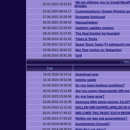
We are offering you to install Wor
25.02.2023 19:13:52
domain.
16.02.2023 08:54:17
Customizations: Screen Printing a
27.06.2022 15:33:34
Doppelte Schlüssel
26.04.2022 16:08:03
Hausaufgaben
05.06.2021 21:24:03
triathlon saddles reviews
28.10.2015 11:57:01
The final frontier he founded
20.08.2014 22:31:42
Tipps & Tricks
10.09.2012 15:17:10
Super Teure Taste (T) gebraucht vo
19.06.2012 18:00:22
Nut Test (nichts zu Verkaufen)
24.05.2010 20:41:39
Grill
.: ne
Zeit
19.01.2026 10:14:11
download now
10.10.2024 18:11:56
welche spiele
01.03.2023 14:18:33
do you have medical condition?
02.02.2023 13:11:59
Are you using nitazoxanide 500 mg 
02.02.2023 13:04:56
do you have acne?
16.06.2019 14:10:30
Appnana With latest version 3.5.10
02.04.2019 12:11:03
SOLLEN WIR DOPPELSPIELEN IN 
26.01.2019 17:43:12
WELCHER TAG PASST EUCH BESS
13.05.2014 17:53:26
Wollen wir das mal ausprobieren?
01.05.2014 09:50:11
Ausführliche Chronik?
02.01.2014 09:30:53
Habt Ihr Lust dazu?