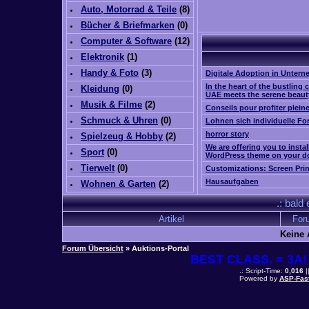
Auto, Motorrad & Teile
(
8
)
Bücher & Briefmarken
(0)
Computer & Software
(
12
)
Elektronik
(
1
)
Handy & Foto
(
3
)
Digitale Adoption in Unter
In the heart of the bustling c
Kleidung
(0)
UAE meets the serene beaut
Musik & Filme
(
2
)
Conseils pour profiter plei
Schmuck & Uhren
(0)
Lohnen sich individuelle Fo
horror story
Spielzeug & Hobby
(
2
)
We are offering you to insta
Sport
(0)
WordPress theme on your d
Tierwelt
(0)
Customizations: Screen Pri
Hausaufgaben
Wohnen & Garten
(
2
)
.: bald
Artikel
For
Keine 
Forum Übersicht
» Auktions-Portal
BEST CLASS. = 3A! 
.: Script-Time:
0,016
|
Powered by
ASP-Fas