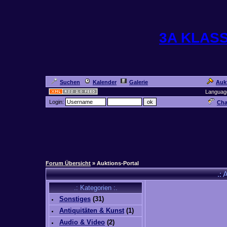
3A KLAS
Suchen
Kalender
Galerie
Auk
Languag
Login:
Cha
Forum Übersicht
» Auktions-Portal
.: 
.: Kategorien :.
Sonstiges
(
31
)
Antiquitäten & Kunst
(
1
)
Audio & Video
(
2
)