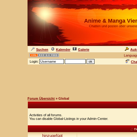
Anime & Manga Vie
Chatten und posten über unsere
Suchen
Kalender
Galerie
Auk
Languag
Login:
Cha
Forum Übersicht
» Global
Activities of all forums.
You can disable Global-Listings in your Admin-Center.
.: 
hinzugefügt