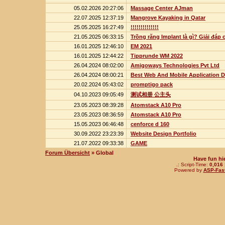
05.02.2026 20:27:06
Massage Center AJman
22.07.2025 12:37:19
Mangrove Kayaking in Qatar
25.05.2025 16:27:49
!!!!!!!!!!!!!!
21.05.2025 06:33:15
Trồng răng Implant là gì? Giải đáp 
16.01.2025 12:46:10
EM 2021
16.01.2025 12:44:22
Tipprunde WM 2022
26.04.2024 08:02:00
Amigoways Technologies Pvt Ltd
26.04.2024 08:00:21
Best Web And Mobile Application
20.02.2024 05:43:02
promptigo pack
04.10.2023 09:05:49
测试相册 公主头
23.05.2023 08:39:28
Atomstack A10 Pro
23.05.2023 08:36:59
Atomstack A10 Pro
15.05.2023 06:46:48
cenforce d 160
30.09.2022 23:23:39
Website Design Portfolio
21.07.2022 09:33:38
GAME
Forum Übersicht
» Global
Have fun hi
.: Script-Time:
0,016
Powered by
ASP-Fas