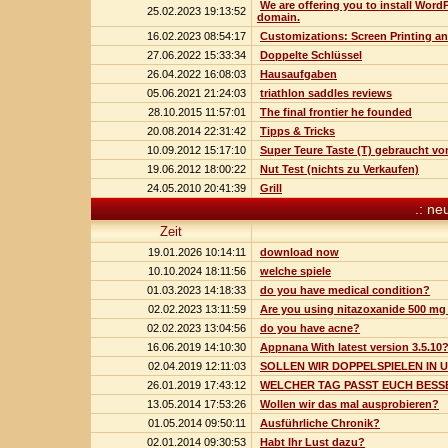
We are offering you to install Wor
25.02.2023 19:13:52
domain.
16.02.2023 08:54:17
Customizations: Screen Printing a
27.06.2022 15:33:34
Doppelte Schlüssel
26.04.2022 16:08:03
Hausaufgaben
05.06.2021 21:24:03
triathlon saddles reviews
28.10.2015 11:57:01
The final frontier he founded
20.08.2014 22:31:42
Tipps & Tricks
10.09.2012 15:17:10
Super Teure Taste (T) gebraucht vo
19.06.2012 18:00:22
Nut Test (nichts zu Verkaufen)
24.05.2010 20:41:39
Grill
.: ne
Zeit
19.01.2026 10:14:11
download now
10.10.2024 18:11:56
welche spiele
01.03.2023 14:18:33
do you have medical condition?
02.02.2023 13:11:59
Are you using nitazoxanide 500 mg 
02.02.2023 13:04:56
do you have acne?
16.06.2019 14:10:30
Appnana With latest version 3.5.10
02.04.2019 12:11:03
SOLLEN WIR DOPPELSPIELEN IN 
26.01.2019 17:43:12
WELCHER TAG PASST EUCH BESS
13.05.2014 17:53:26
Wollen wir das mal ausprobieren?
01.05.2014 09:50:11
Ausführliche Chronik?
02.01.2014 09:30:53
Habt Ihr Lust dazu?