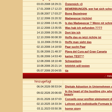
03.03.2008 18:29:21
Österreich <3
17.01.2008 17:12:23
BEWERBUNGEN, wer hat sich schon
15.08.2007 17:03:27
Bong Bezwinger
12.12.2006 15:20:32
Madagascar (richtig)
10.12.2006 13:41:35
Is das Madagascar ? Wenn nit schrei
10.12.2006 13:35:55
Was hab ich gefunden ????
14.10.2006 20:55:26
Dort bin ich
12.10.2006 00:08:30
Hoffe das es jetzt richtig ist
11.10.2006 23:59:11
Hoffe man sieht das
02.10.2006 14:18:50
Paar sucht Paar
31.08.2006 21:48:37
Playa del Cura auf Gran Canaria
31.08.2006 14:53:40
karten TEST^^
12.08.2006 18:10:48
Schwanberg
10.08.2006 20:21:14
hhhhhh will testen
05.07.2006 20:04:55
tja
.: ne
hinzugefügt
06.04.2026 08:53:04
Digitale Adoption in Unternehmen 
In the heart of the bustling city, w
09.02.2026 20:06:00
beauty
20.01.2026 18:37:03
Conseils pour profiter pleinement 
02.10.2025 18:33:34
Lohnen sich individuelle Formate b
03.11.2023 03:50:36
horror story