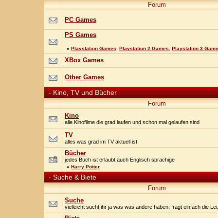
Forum
PC Games
PS Games
»
Playstation Games
,
Playstation 2 Games
,
Playstation 3 Gam
XBox Games
Other Games
-
Kino, TV und Bücher
Forum
Kino
alle Kinofilme die grad laufen und schon mal gelaufen sind
TV
alles was grad im TV aktuell ist
Bücher
jedes Buch ist erlaubt auch Englisch sprachige
»
Harry Potter
-
Suche & Biete
Forum
Suche
vielleicht sucht ihr ja was was andere haben, fragt einfach die Le