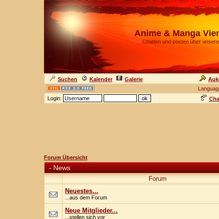
Anime & Manga Vie
Chatten und posten über unsere
Suchen
Kalender
Galerie
Auk
Languag
Login:
Cha
Forum Übersicht
-
News
Forum
Neuestes...
...aus dem Forum
Neue Mitglieder...
...stellen sich vor