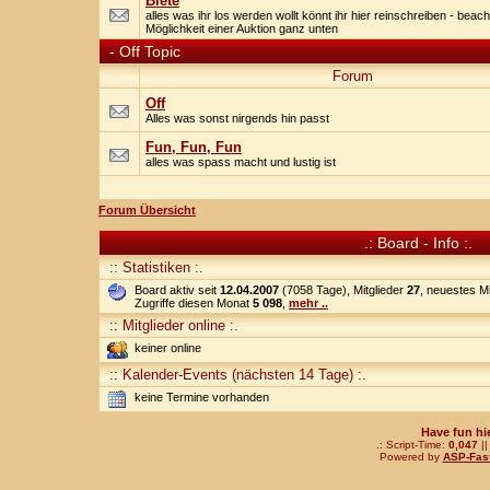
Biete
alles was ihr los werden wollt könnt ihr hier reinschreiben - beach
Möglichkeit einer Auktion ganz unten
-
Off Topic
Forum
Off
Alles was sonst nirgends hin passt
Fun, Fun, Fun
alles was spass macht und lustig ist
Forum Übersicht
.: Board - Info :.
:: Statistiken :.
Board aktiv seit
12.04.2007
(7058 Tage), Mitglieder
27
, neuestes Mi
Zugriffe diesen Monat
5 098
,
mehr ..
:: Mitglieder online :.
keiner online
:: Kalender-Events (nächsten 14 Tage) :.
keine Termine vorhanden
Have fun hi
.: Script-Time:
0,047
||
Powered by
ASP-Fas