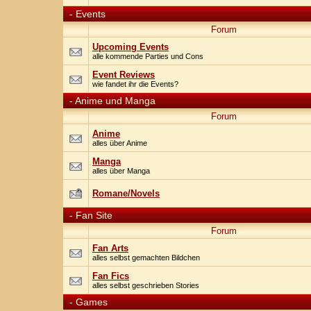
-
Events
Forum
Upcoming Events
alle kommende Parties und Cons
Event Reviews
wie fandet ihr die Events?
-
Anime und Manga
Forum
Anime
alles über Anime
Manga
alles über Manga
Romane/Novels
-
Fan Site
Forum
Fan Arts
alles selbst gemachten Bildchen
Fan Fics
alles selbst geschrieben Stories
-
Games