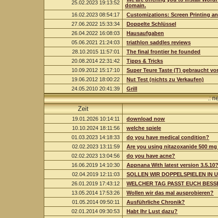
25.02.2023 19:13:52
domain.
16.02.2023 08:54:17
Customizations: Screen Printing a
27.06.2022 15:33:34
Doppelte Schlüssel
26.04.2022 16:08:03
Hausaufgaben
05.06.2021 21:24:03
triathlon saddles reviews
28.10.2015 11:57:01
The final frontier he founded
20.08.2014 22:31:42
Tipps & Tricks
10.09.2012 15:17:10
Super Teure Taste (T) gebraucht vo
19.06.2012 18:00:22
Nut Test (nichts zu Verkaufen)
24.05.2010 20:41:39
Grill
.: 
Zeit
19.01.2026 10:14:11
download now
10.10.2024 18:11:56
welche spiele
01.03.2023 14:18:33
do you have medical condition?
02.02.2023 13:11:59
Are you using nitazoxanide 500 mg 
02.02.2023 13:04:56
do you have acne?
16.06.2019 14:10:30
Appnana With latest version 3.5.10
02.04.2019 12:11:03
SOLLEN WIR DOPPELSPIELEN IN 
26.01.2019 17:43:12
WELCHER TAG PASST EUCH BESS
13.05.2014 17:53:26
Wollen wir das mal ausprobieren?
01.05.2014 09:50:11
Ausführliche Chronik?
02.01.2014 09:30:53
Habt Ihr Lust dazu?