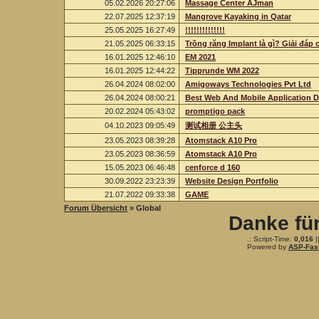
05.02.2026 20:27:06
Massage Center AJman
22.07.2025 12:37:19
Mangrove Kayaking in Qatar
25.05.2025 16:27:49
!!!!!!!!!!!!!!
21.05.2025 06:33:15
Trồng răng Implant là gì? Giải đáp 
16.01.2025 12:46:10
EM 2021
16.01.2025 12:44:22
Tipprunde WM 2022
26.04.2024 08:02:00
Amigoways Technologies Pvt Ltd
26.04.2024 08:00:21
Best Web And Mobile Application
20.02.2024 05:43:02
promptigo pack
04.10.2023 09:05:49
测试相册 公主头
23.05.2023 08:39:28
Atomstack A10 Pro
23.05.2023 08:36:59
Atomstack A10 Pro
15.05.2023 06:46:48
cenforce d 160
30.09.2022 23:23:39
Website Design Portfolio
21.07.2022 09:33:38
GAME
Forum Übersicht
» Global
Danke fü
.: Script-Time:
0,016
|
Powered by
ASP-Fas