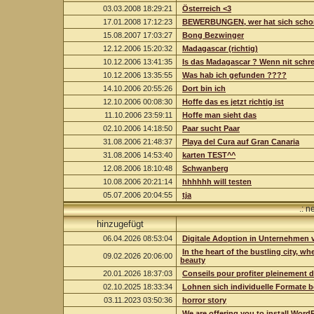
03.03.2008 18:29:21
Österreich <3
17.01.2008 17:12:23
BEWERBUNGEN, wer hat sich schon
15.08.2007 17:03:27
Bong Bezwinger
12.12.2006 15:20:32
Madagascar (richtig)
10.12.2006 13:41:35
Is das Madagascar ? Wenn nit schrei
10.12.2006 13:35:55
Was hab ich gefunden ????
14.10.2006 20:55:26
Dort bin ich
12.10.2006 00:08:30
Hoffe das es jetzt richtig ist
11.10.2006 23:59:11
Hoffe man sieht das
02.10.2006 14:18:50
Paar sucht Paar
31.08.2006 21:48:37
Playa del Cura auf Gran Canaria
31.08.2006 14:53:40
karten TEST^^
12.08.2006 18:10:48
Schwanberg
10.08.2006 20:21:14
hhhhhh will testen
05.07.2006 20:04:55
tja
.: n
hinzugefügt
06.04.2026 08:53:04
Digitale Adoption in Unternehmen 
In the heart of the bustling city, w
09.02.2026 20:06:00
beauty
20.01.2026 18:37:03
Conseils pour profiter pleinement 
02.10.2025 18:33:34
Lohnen sich individuelle Formate b
03.11.2023 03:50:36
horror story
We are offering you to install Wor