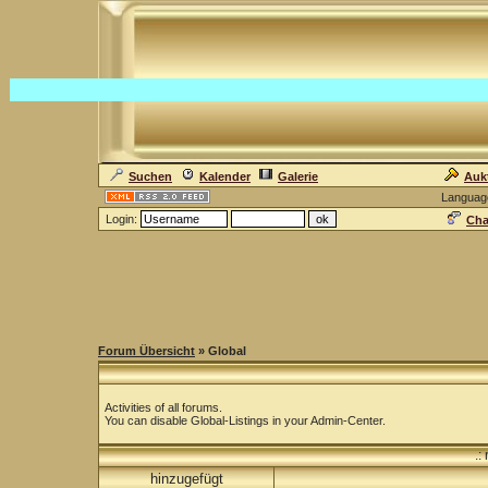
Suchen
Kalender
Galerie
Auk
Languag
Login:
Cha
Forum Übersicht
» Global
Activities of all forums.
You can disable Global-Listings in your Admin-Center.
.:
hinzugefügt