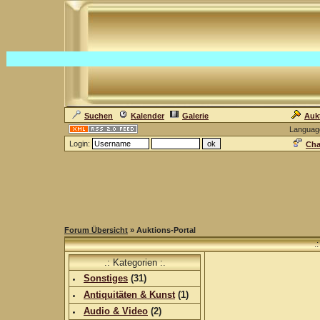
Suchen
Kalender
Galerie
Auk
Languag
Login:
Cha
Forum Übersicht
» Auktions-Portal
.
.: Kategorien :.
Sonstiges
(
31
)
Antiquitäten & Kunst
(
1
)
Audio & Video
(
2
)