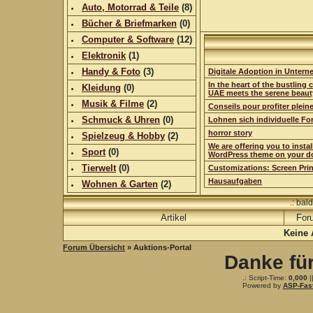
Auto, Motorrad & Teile
(
8
)
Bücher & Briefmarken
(0)
Computer & Software
(
12
)
Elektronik
(
1
)
Handy & Foto
(
3
)
Digitale Adoption in Unter
In the heart of the bustling c
Kleidung
(0)
UAE meets the serene beaut
Musik & Filme
(
2
)
Conseils pour profiter plei
Schmuck & Uhren
(0)
Lohnen sich individuelle Fo
horror story
Spielzeug & Hobby
(
2
)
We are offering you to insta
Sport
(0)
WordPress theme on your d
Tierwelt
(0)
Customizations: Screen Pri
Hausaufgaben
Wohnen & Garten
(
2
)
.: bal
Artikel
For
Keine 
Forum Übersicht
» Auktions-Portal
Danke fü
.: Script-Time:
0,000
|
Powered by
ASP-Fas