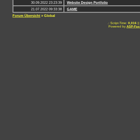
30.09.2022 23:23:39
Website Design Portfolio
21.07.2022 09:33:38
GAME
Forum Übersicht
» Global
.: Script-Time:
0,016
||
Powered by
ASP-Fas