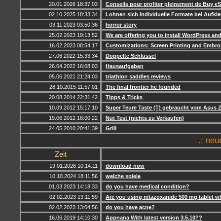
20.01.2026 18:37:03
Conseils pour profiter pleinement de Buy e
02.10.2025 18:33:34
Lohnen sich individuelle Formate bei Aufkl
03.11.2023 03:50:36
horror story
25.02.2023 19:13:52
We are offering you to install WordPress a
16.02.2023 08:54:17
Customizations: Screen Printing and Embro
27.06.2022 15:33:34
Doppelte Schlüssel
26.04.2022 16:08:03
Hausaufgaben
05.06.2021 21:24:03
triathlon saddles reviews
28.10.2015 11:57:01
The final frontier he founded
20.08.2014 22:31:42
Tipps & Tricks
10.09.2012 15:17:10
Super Teure Taste (T) gebraucht vom Asus Z
19.06.2012 18:00:22
Nut Test (nichts zu Verkaufen)
24.05.2010 20:41:39
Grill
.: neu
Zeit
19.01.2026 10:14:11
download now
10.10.2024 18:11:56
welche spiele
01.03.2023 14:18:33
do you have medical condition?
02.02.2023 13:11:59
Are you using nitazoxanide 500 mg tablet w
02.02.2023 13:04:56
do you have acne?
16.06.2019 14:10:30
Appnana With latest version 3.5.10??