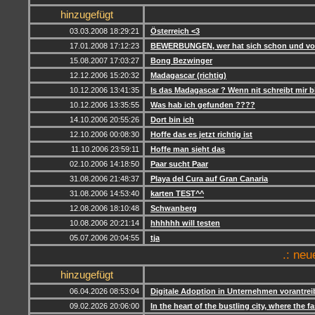
hinzugefügt
03.03.2008 18:29:21
Österreich <3
17.01.2008 17:12:23
BEWERBUNGEN, wer hat sich schon und vo
15.08.2007 17:03:27
Bong Bezwinger
12.12.2006 15:20:32
Madagascar (richtig)
10.12.2006 13:41:35
Is das Madagascar ? Wenn nit schreibt mir bi
10.12.2006 13:35:55
Was hab ich gefunden ????
14.10.2006 20:55:26
Dort bin ich
12.10.2006 00:08:30
Hoffe das es jetzt richtig ist
11.10.2006 23:59:11
Hoffe man sieht das
02.10.2006 14:18:50
Paar sucht Paar
31.08.2006 21:48:37
Playa del Cura auf Gran Canaria
31.08.2006 14:53:40
karten TEST^^
12.08.2006 18:10:48
Schwanberg
10.08.2006 20:21:14
hhhhhh will testen
05.07.2006 20:04:55
tja
.: neu
hinzugefügt
06.04.2026 08:53:04
Digitale Adoption in Unternehmen vorantre
09.02.2026 20:06:00
In the heart of the bustling city, where the 