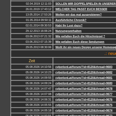
02.04.2019 12:11:03
SOLLEN WIR DOPPELSPIELEN IN UNSERER
26.01.2019 17:43:12
WELCHER TAG PASST EUCH BESSER
13.05.2014 17:53:26
Wollen wir das mal ausprobieren?
01.05.2014 09:50:11
Ausführliche Chronik?
02.01.2014 09:30:53
Habt Ihr Lust dazu?
29.12.2013 16:06:24
Nutzungsverhalten
03.06.2013 07:21:32
Wie gefallen Euch die Hitschnipsel ?
03.06.2013 07:15:39
Wie gefallen Euch diese Sendungen
29.05.2013 08:30:06
Wollt ihr ein neues Design unserer Homepa
.: ne
Zeit
05.08.2026 14:10:56
cyberlord.at/forum/?id=8120&thread=9683
05.08.2026 14:10:23
cyberlord.at/forum/?id=8120&thread=9682
05.08.2026 14:09:55
cyberlord.at/forum/?id=8120&thread=9681
05.08.2026 14:09:24
cyberlord.at/forum/?id=8120&thread=9680
05.08.2026 14:07:47
cyberlord.at/forum/?id=8120&thread=9678
05.08.2026 14:07:08
cyberlord.at/forum/?id=8120&thread=9677
05.08.2026 14:06:31
cyberlord.at/forum/?id=8120&thread=9676
05.08.2026 14:05:55
cyberlord.at/forum/?id=8120&thread=9675
05.08.2026 14:05:18
cyberlord.at/forum/?id=8120&thread=9674
05.08.2026 14:00:56
cyberlord.at/forum/?id=8120&thread=9673