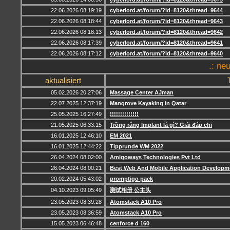
22.06.2026 08:19:19
cyberlord.at/forum/?id=8120&thread=9644
22.06.2026 08:18:44
cyberlord.at/forum/?id=8120&thread=9643
22.06.2026 08:18:13
cyberlord.at/forum/?id=8120&thread=9642
22.06.2026 08:17:39
cyberlord.at/forum/?id=8120&thread=9641
22.06.2026 08:17:12
cyberlord.at/forum/?id=8120&thread=9640
.: ne
aktualisiert
05.02.2026 20:27:06
Massage Center AJman
22.07.2025 12:37:19
Mangrove Kayaking in Qatar
25.05.2025 16:27:49
!!!!!!!!!!!!!!
21.05.2025 06:33:15
Trồng răng Implant là gì? Giải đáp chi
16.01.2025 12:46:10
EM 2021
16.01.2025 12:44:22
Tipprunde WM 2022
26.04.2024 08:02:00
Amigoways Technologies Pvt Ltd
26.04.2024 08:00:21
Best Web And Mobile Application Develop
20.02.2024 05:43:02
promptigo pack
04.10.2023 09:05:49
测试相册 公主头
23.05.2023 08:39:28
Atomstack A10 Pro
23.05.2023 08:36:59
Atomstack A10 Pro
15.05.2023 06:46:48
cenforce d 160