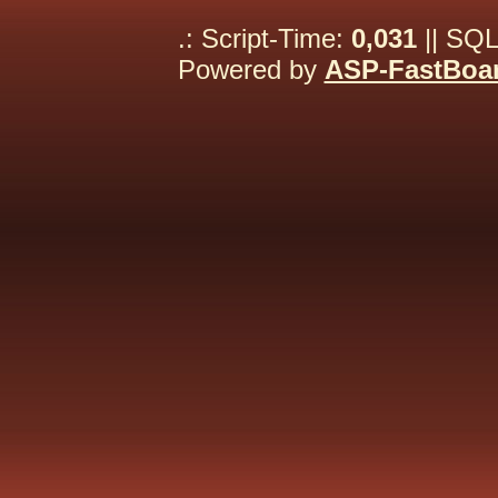
.: Script-Time:
0,031
|| SQL
Powered by
ASP-FastBoa