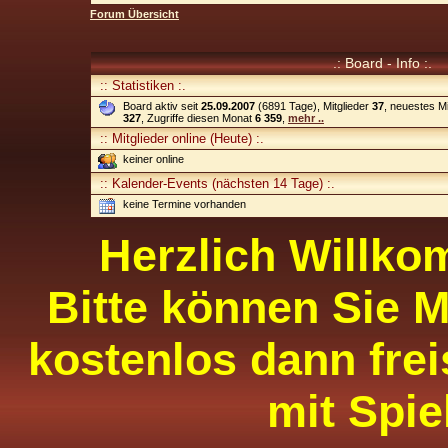
Forum Übersicht
.: Board - Info :.
:: Statistiken :.
Board aktiv seit
25.09.2007
(6891 Tage), Mitglieder
37
, neuestes Mi
327
, Zugriffe diesen Monat
6 359
,
mehr ..
:: Mitglieder online (Heute) :.
keiner online
:: Kalender-Events (nächsten 14 Tage) :.
keine Termine vorhanden
Herzlich Willko
Bitte können Sie M
kostenlos dann frei
mit Spie