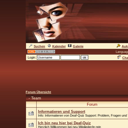
Suchen
Kalender
Galerie
Auk
Languag
Login:
Cha
Forum Übersicht
-
Team
Forum
Informatieren und Support
Info: Informatieren von Deaf-Quiz Support: Problem, Fragen un
Ich bin neu hier bei Deaf-Quiz
Herzlich Willkommen bei neu Mitglieder/in rein