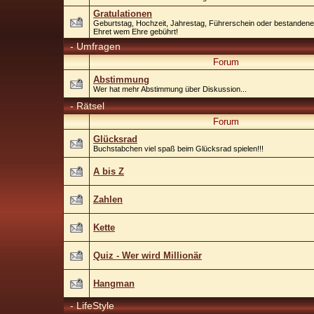
Gratulationen
Geburtstag, Hochzeit, Jahrestag, Führerschein oder bestandenes 
Ehret wem Ehre gebührt!
-
Umfragen
Forum
Abstimmung
Wer hat mehr Abstimmung über Diskussion...
-
Rätsel
Forum
Glücksrad
Buchstabchen viel spaß beim Glücksrad spielen!!!
A bis Z
Zahlen
Kette
Quiz - Wer wird Millionär
Hangman
-
LifeStyle