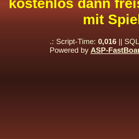
kostenlos dann frei
mit Spie
.: Script-Time:
0,016
|| SQL
Powered by
ASP-FastBoa