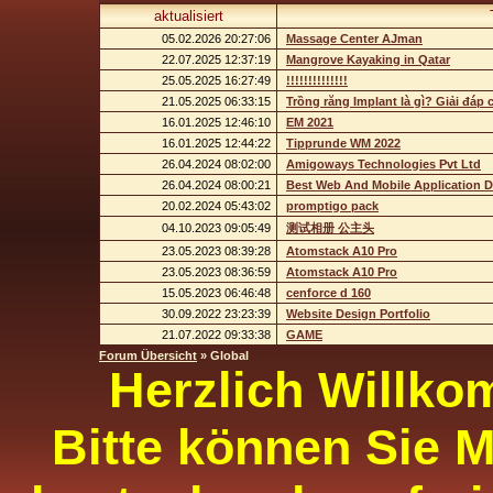
aktualisiert
05.02.2026 20:27:06
Massage Center AJman
22.07.2025 12:37:19
Mangrove Kayaking in Qatar
25.05.2025 16:27:49
!!!!!!!!!!!!!!
21.05.2025 06:33:15
Trồng răng Implant là gì? Giải đáp 
16.01.2025 12:46:10
EM 2021
16.01.2025 12:44:22
Tipprunde WM 2022
26.04.2024 08:02:00
Amigoways Technologies Pvt Ltd
26.04.2024 08:00:21
Best Web And Mobile Application
20.02.2024 05:43:02
promptigo pack
04.10.2023 09:05:49
测试相册 公主头
23.05.2023 08:39:28
Atomstack A10 Pro
23.05.2023 08:36:59
Atomstack A10 Pro
15.05.2023 06:46:48
cenforce d 160
30.09.2022 23:23:39
Website Design Portfolio
21.07.2022 09:33:38
GAME
Forum Übersicht
» Global
Herzlich Willko
Bitte können Sie M