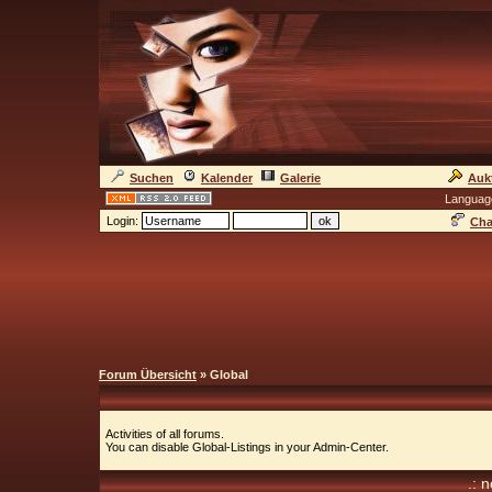
Suchen
Kalender
Galerie
Auk
Languag
Login:
Cha
Forum Übersicht
» Global
Activities of all forums.
You can disable Global-Listings in your Admin-Center.
.: 