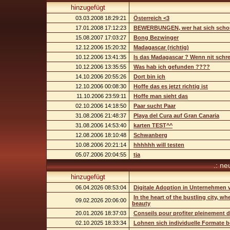
hinzugefügt
03.03.2008 18:29:21
Österreich <3
17.01.2008 17:12:23
BEWERBUNGEN, wer hat sich schon
15.08.2007 17:03:27
Bong Bezwinger
12.12.2006 15:20:32
Madagascar (richtig)
10.12.2006 13:41:35
Is das Madagascar ? Wenn nit schrei
10.12.2006 13:35:55
Was hab ich gefunden ????
14.10.2006 20:55:26
Dort bin ich
12.10.2006 00:08:30
Hoffe das es jetzt richtig ist
11.10.2006 23:59:11
Hoffe man sieht das
02.10.2006 14:18:50
Paar sucht Paar
31.08.2006 21:48:37
Playa del Cura auf Gran Canaria
31.08.2006 14:53:40
karten TEST^^
12.08.2006 18:10:48
Schwanberg
10.08.2006 20:21:14
hhhhhh will testen
05.07.2006 20:04:55
tja
.: ne
hinzugefügt
06.04.2026 08:53:04
Digitale Adoption in Unternehmen 
In the heart of the bustling city, w
09.02.2026 20:06:00
beauty
20.01.2026 18:37:03
Conseils pour profiter pleinement 
02.10.2025 18:33:34
Lohnen sich individuelle Formate b