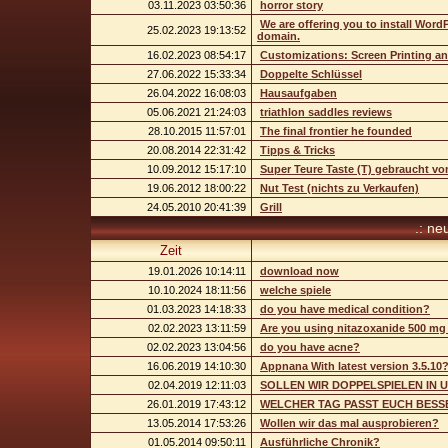
03.11.2023 03:50:36
horror story
We are offering you to install Wor
25.02.2023 19:13:52
domain.
16.02.2023 08:54:17
Customizations: Screen Printing a
27.06.2022 15:33:34
Doppelte Schlüssel
26.04.2022 16:08:03
Hausaufgaben
05.06.2021 21:24:03
triathlon saddles reviews
28.10.2015 11:57:01
The final frontier he founded
20.08.2014 22:31:42
Tipps & Tricks
10.09.2012 15:17:10
Super Teure Taste (T) gebraucht vo
19.06.2012 18:00:22
Nut Test (nichts zu Verkaufen)
24.05.2010 20:41:39
Grill
.: ne
Zeit
19.01.2026 10:14:11
download now
10.10.2024 18:11:56
welche spiele
01.03.2023 14:18:33
do you have medical condition?
02.02.2023 13:11:59
Are you using nitazoxanide 500 mg 
02.02.2023 13:04:56
do you have acne?
16.06.2019 14:10:30
Appnana With latest version 3.5.10
02.04.2019 12:11:03
SOLLEN WIR DOPPELSPIELEN IN 
26.01.2019 17:43:12
WELCHER TAG PASST EUCH BESS
13.05.2014 17:53:26
Wollen wir das mal ausprobieren?
01.05.2014 09:50:11
Ausführliche Chronik?