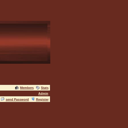
Members
Stats
Admin
send Password
Register