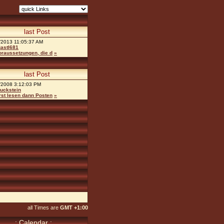
last Post
/2013 11:05:37 AM
astl681
oraussetzungen, die d
»
last Post
/2008 3:12:03 PM
uckstein
rst lesen dann Posten
»
all Times are
GMT +1:00
.: Calendar :.