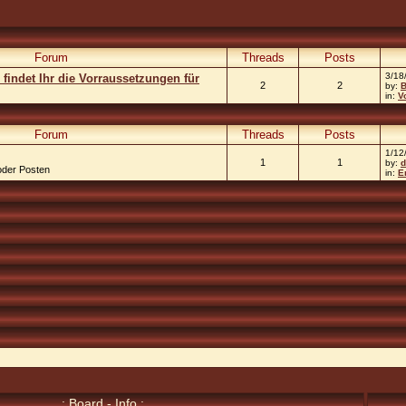
Forum
Threads
Posts
3/18
 findet Ihr die Vorraussetzungen für
2
2
by:
B
in:
V
Forum
Threads
Posts
1/12
1
1
by:
d
oder Posten
in:
E
.: Board - Info :.