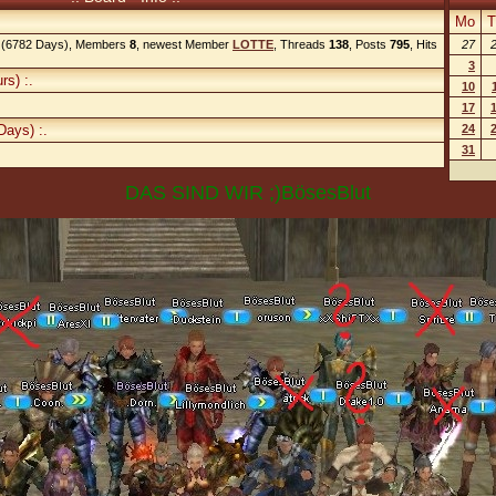
Mo
T
(6782 Days), Members
8
, newest Member
LOTTE
, Threads
138
, Posts
795
, Hits
27
3
rs) :.
10
17
Days) :.
24
31
DAS SIND WIR ;)BösesBlut