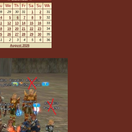
u
We
Th
Fr
Sa
Su
Wk
28
29
30
31
1
2
31
4
5
6
7
8
9
32
11
12
13
14
15
16
33
18
19
20
21
22
23
34
25
26
27
28
29
30
35
1
2
3
4
5
6
36
August 2026