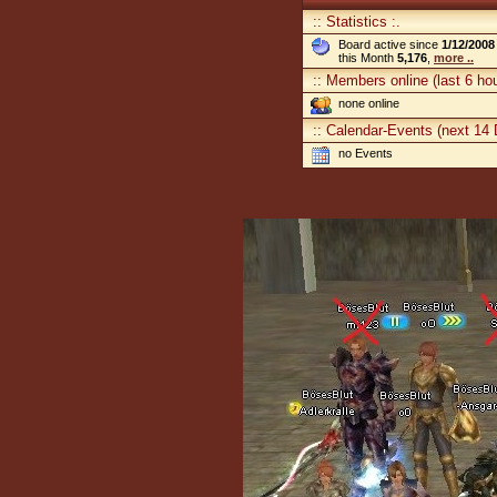
:: Statistics :.
Board active since
1/12/2008
this Month
5,176
,
more ..
:: Members online (last 6 hou
none online
:: Calendar-Events (next 14 
no Events