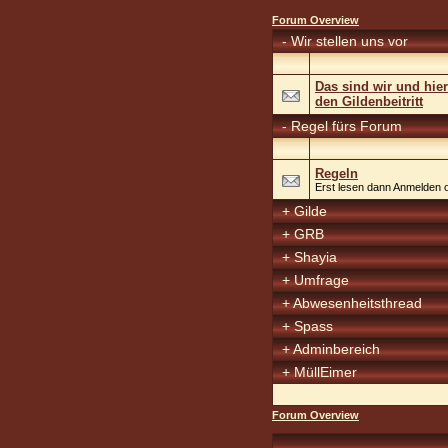
Forum Overview
-
Wir stellen uns vor
Das sind wir und hier
den Gildenbeitritt
-
Regel fürs Forum
Regeln
Erst lesen dann Anmelden 
+
Gilde
+
GRB
+
Shayia
+
Umfrage
+
Abwesenheitsthread
+
Spass
+
Adminbereich
+
MüllEimer
Forum Overview