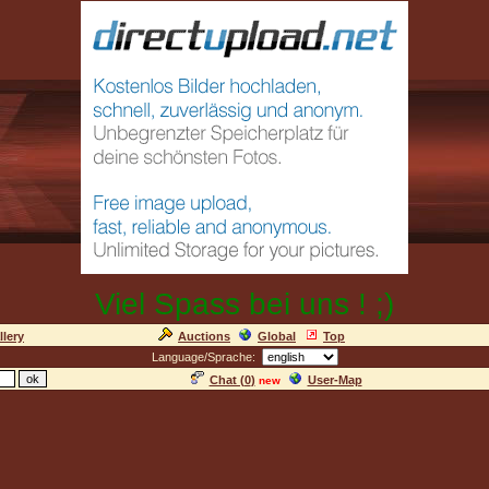
Viel Spass bei uns ! ;)
llery
Auctions
Global
Top
Language/Sprache:
Chat (
0
)
User-Map
new