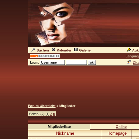
Suchen
Kalender
Galerie
Auk
Languag
Login:
Cha
Forum Übersicht
» Mitglieder
Seiten: (
2
) [1]
2
»
Mitgliederliste
Online
Nickname
Homepage