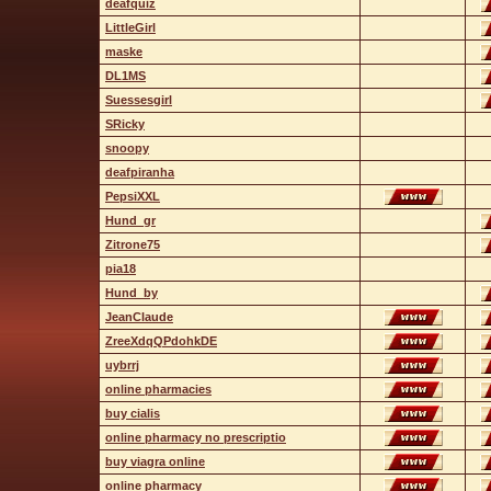
deafquiz
LittleGirl
maske
DL1MS
Suessesgirl
SRicky
snoopy
deafpiranha
PepsiXXL
Hund_gr
Zitrone75
pia18
Hund_by
JeanClaude
ZreeXdqQPdohkDE
uybrrj
online pharmacies
buy cialis
online pharmacy no prescriptio
buy viagra online
online pharmacy