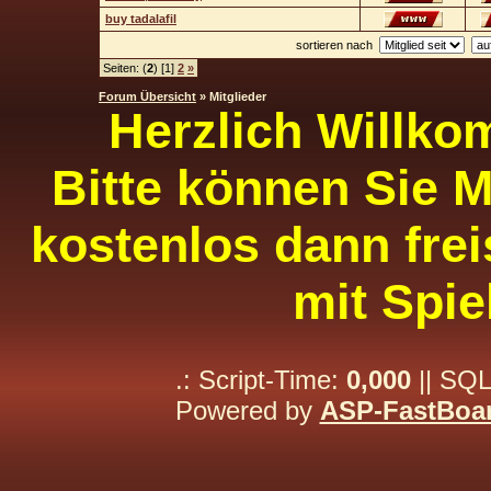
buy tadalafil
sortieren nach
Seiten: (
2
) [1]
2
»
Forum Übersicht
» Mitglieder
Herzlich Willko
Bitte können Sie M
kostenlos dann frei
mit Spie
.: Script-Time:
0,000
|| SQL
Powered by
ASP-FastBoa