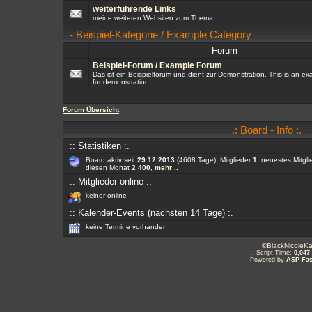
weiterführende Links
meine weiteren Websiten zum Thema
-
Beispiel-Kategorie / Example Category
Forum
Beispiel-Forum / Example Forum
Das ist ein Beispielforum und dient zur Demonstration. This is an e
for demonstration.
Forum Übersicht
.: Board - Info :.
:: Statistiken :.
Board aktiv seit
29.12.2013
(4608 Tage), Mitglieder
1
, neuestes Mitgl
diesen Monat
2 400
,
mehr ..
:: Mitglieder online :.
keiner online
:: Kalender-Events (nächsten 14 Tage) :.
keine Termine vorhanden
©BlackNicoleKa
.: Script-Time:
0,047
Powered by
ASP-Fas