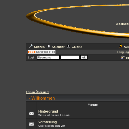
BlackBian
Suchen
Kalender
Galerie
Auk
Languag
Login:
Ch
Forum Übersicht
-
Willkommen
Forum
Hintergrund
Wofür ist dieses Forum?
Vorstellung
User stellen sich vor