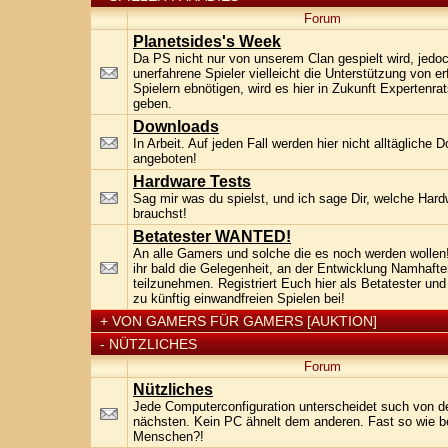
Forum
Planetsides's Week
Da PS nicht nur von unserem Clan gespielt wird, jedo
unerfahrene Spieler vielleicht die Unterstützung von e
Spielern ebnötigen, wird es hier in Zukunft Expertenra
geben.
Downloads
In Arbeit. Auf jeden Fall werden hier nicht alltägliche
angeboten!
Hardware Tests
Sag mir was du spielst, und ich sage Dir, welche Har
brauchst!
Betatester WANTED!
An alle Gamers und solche die es noch werden wollen!
ihr bald die Gelegenheit, an der Entwicklung Namhafte
teilzunehmen. Registriert Euch hier als Betatester und
zu künftig einwandfreien Spielen bei!
+
VON GAMERS FÜR GAMERS [AUKTION]
-
NÜTZLICHES
Forum
Nützliches
Jede Computerconfiguration unterscheidet such von d
nächsten. Kein PC ähnelt dem anderen. Fast so wie 
Menschen?!