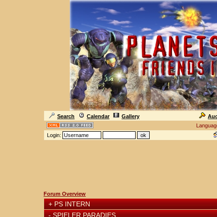
Search
Calendar
Gallery
Auc
Languag
Login:
Forum Overview
+
PS INTERN
-
SPIELER PARADIES