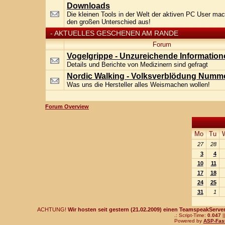
Downloads
Die kleinen Tools in der Welt der aktiven PC User mac
den großen Unterschied aus!
-
AKTUELLES GESCHENEN AM RANDE
Forum
Vogelgrippe - Unzureichende Information
Details und Berichte von Medizinern sind gefragt
Nordic Walking - Volksverblödung Numm
Was uns die Hersteller alles Weismachen wollen!
Forum Overview
Mo
Tu
27
28
3
4
10
11
17
18
24
25
31
1
ACHTUNG!
Wir hosten seit gestern (21.02.2009) einen TeamspeakServer!
.: Script-Time:
0.047
|
Powered by
ASP-Fas