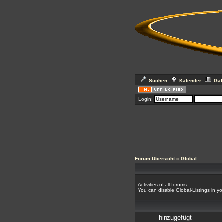
Suchen
Kalender
Gal
Login:
Forum Übersicht
» Global
Activities of all forums.
You can disable Global-Listings in y
hinzugefügt