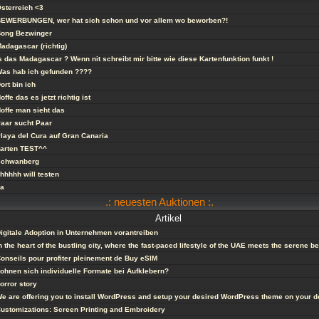
sterreich <3
EWERBUNGEN, wer hat sich schon und vor allem wo beworben?!
ong Bezwinger
adagascar (richtig)
s das Madagascar ? Wenn nit schreibt mir bitte wie diese Kartenfunktion funkt !
as hab ich gefunden ????
ort bin ich
offe das es jetzt richtig ist
offe man sieht das
aar sucht Paar
laya del Cura auf Gran Canaria
arten TEST^^
Schwanberg
hhhhh will testen
ja
.: neuesten Auktionen :.
Artikel
igitale Adoption in Unternehmen vorantreiben
n the heart of the bustling city, where the fast-paced lifestyle of the UAE meets the serene b
onseils pour profiter pleinement de Buy eSIM
ohnen sich individuelle Formate bei Aufklebern?
orror story
e are offering you to install WordPress and setup your desired WordPress theme on your 
ustomizations: Screen Printing and Embroidery