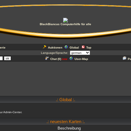
BlackBiancas Computerhilfe für alle
erie
Auktionen
Global
Top
Language/Sprache:
Chat (
0
)
User-Map
P
new
.: Global :.
our Admin-Center.
.: neuesten Karten :.
Beschreibung