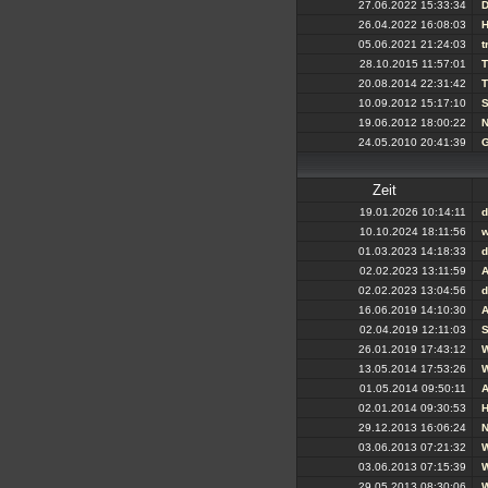
27.06.2022 15:33:34
D
26.04.2022 16:08:03
H
05.06.2021 21:24:03
t
28.10.2015 11:57:01
T
20.08.2014 22:31:42
T
10.09.2012 15:17:10
S
19.06.2012 18:00:22
N
24.05.2010 20:41:39
G
Zeit
19.01.2026 10:14:11
d
10.10.2024 18:11:56
w
01.03.2023 14:18:33
d
02.02.2023 13:11:59
A
02.02.2023 13:04:56
d
16.06.2019 14:10:30
A
02.04.2019 12:11:03
26.01.2019 17:43:12
13.05.2014 17:53:26
W
01.05.2014 09:50:11
A
02.01.2014 09:30:53
H
29.12.2013 16:06:24
N
03.06.2013 07:21:32
W
03.06.2013 07:15:39
W
29.05.2013 08:30:06
W