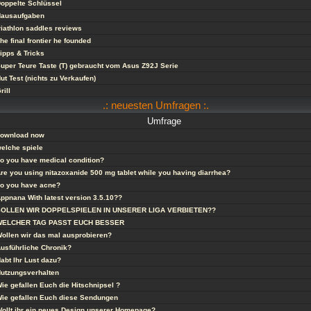
oppelte Schlüssel
ausaufgaben
riathlon saddles reviews
he final frontier he founded
ipps & Tricks
uper Teure Taste (T) gebraucht vom Asus Z92J Serie
ut Test (nichts zu Verkaufen)
rill
.: neuesten Umfragen :.
Umfrage
ownload now
elche spiele
o you have medical condition?
re you using nitazoxanide 500 mg tablet while you having diarrhea?
o you have acne?
ppnana With latest version 3.5.10??
SOLLEN WIR DOPPELSPIELEN IN UNSERER LIGA VERBIETEN??
WELCHER TAG PASST EUCH BESSER
ollen wir das mal ausprobieren?
usführliche Chronik?
abt Ihr Lust dazu?
utzungsverhalten
ie gefallen Euch die Hitschnipsel ?
ie gefallen Euch diese Sendungen
ollt ihr ein neues Design unserer Homepage?