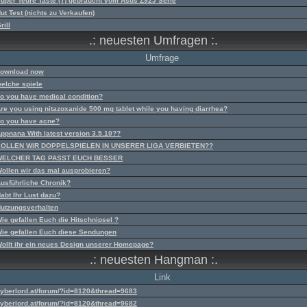
uper Teure Taste (T) gebraucht vom Asus Z92J Serie
ut Test (nichts zu Verkaufen)
rill
.: neuesten Umfragen :.
Umfrage
ownload now
elche spiele
o you have medical condition?
re you using nitazoxanide 500 mg tablet while you having diarrhea?
o you have acne?
ppnana With latest version 3.5.10??
SOLLEN WIR DOPPELSPIELEN IN UNSERER LIGA VERBIETEN??
WELCHER TAG PASST EUCH BESSER
ollen wir das mal ausprobieren?
usführliche Chronik?
abt Ihr Lust dazu?
utzungsverhalten
ie gefallen Euch die Hitschnipsel ?
ie gefallen Euch diese Sendungen
ollt ihr ein neues Design unserer Homepage?
.: neuesten Hangman :.
Link
yberlord.at/forum/?id=8120&thread=9683
yberlord.at/forum/?id=8120&thread=9682