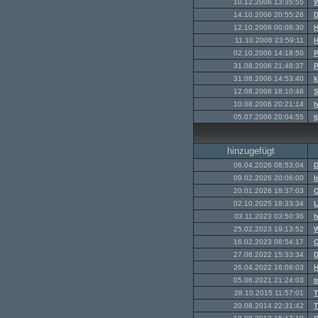
10.12.2006 13:35:55
W
14.10.2006 20:55:26
D
12.10.2006 00:08:30
H
11.10.2006 23:59:11
H
02.10.2006 14:18:50
P
31.08.2006 21:48:37
P
31.08.2006 14:53:40
k
12.08.2006 18:10:48
10.08.2006 20:21:14
h
05.07.2006 20:04:55
t
hinzugefügt
06.04.2026 08:53:04
D
09.02.2026 20:06:00
I
20.01.2026 18:37:03
C
02.10.2025 18:33:34
L
03.11.2023 03:50:36
h
25.02.2023 19:13:52
W
16.02.2023 08:54:17
C
27.06.2022 15:33:34
D
26.04.2022 16:08:03
H
05.06.2021 21:24:03
t
28.10.2015 11:57:01
T
20.08.2014 22:31:42
T