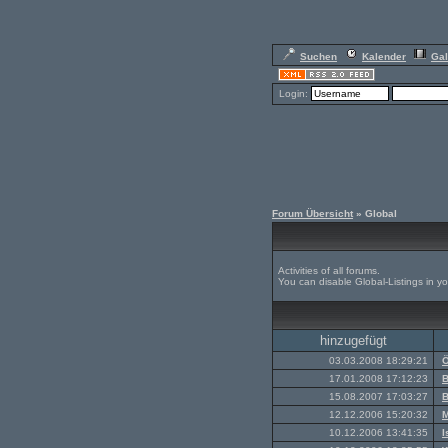
Suchen
Kalender
Gal
Login:
Forum Übersicht
» Global
Activities of all forums.
You can disable Global-Listings in y
hinzugefügt
03.03.2008 18:29:21
Ö
17.01.2008 17:12:23
B
15.08.2007 17:03:27
B
12.12.2006 15:20:32
M
10.12.2006 13:41:35
I