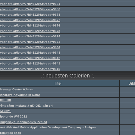
yberlord.at/forum/?id=8120&thread=9681
yberlord.at/forum/?id=8120&thread=9680
yberlord.at/forum/?id=8120&thread=9678
yberlord.at/forum/?id=8120&thread=9677
yberlord.at/forum/?id=8120&thread=9676
yberlord.at/forum/?id=8120&thread=9675
yberlord.at/forum/?id=8120&thread=9674
yberlord.at/forum/?id=8120&thread=9673
yberlord.at/forum/?id=8120&thread=9644
yberlord.at/forum/?id=8120&thread=9643
yberlord.at/forum/?id=8120&thread=9642
yberlord.at/forum/?id=8120&thread=9641
yberlord.at/forum/?id=8120&thread=9640
.: neuesten Galerien :.
Titel
Bild
assage Center AJman
angrove Kayaking in Qatar
!!!!!!!!!!!!
rồng răng Implant là gì? Giải đáp chi
M 2021
ipprunde WM 2022
migoways Technologies Pvt Ltd
est Web And Mobile Application Development Company - Amigow
romptigo pack