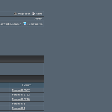
Mitglieder
Stats
Admin
asswort zusenden
Registrieren
Forum
Forum-ID 6597
Forum-ID 6762
Forum-ID 6240
Forum-ID 1
Forum-ID 1