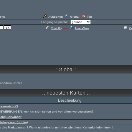
erie
Auktionen
Global
Top
Language/Sprache:
Chat (
0
)
User-Map
P
new
.: Global :.
our Admin-Center.
.: neuesten Karten :.
Beschreibung
sterreich <3
EWERBUNGEN, wer hat sich schon und vor allem wo beworben?!
ong Bezwinger
adagascar (richtig)
s das Madagascar ? Wenn nit schreibt mir bitte wie diese Kartenfunktion funkt !