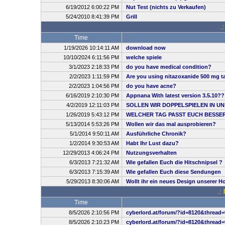
6/19/2012 6:00:22 PM
Nut Test (nichts zu Verkaufen)
5/24/2010 8:41:39 PM
Grill
.
Time
1/19/2026 10:14:11 AM
download now
10/10/2024 6:11:56 PM
welche spiele
3/1/2023 2:18:33 PM
do you have medical condition?
2/2/2023 1:11:59 PM
Are you using nitazoxanide 500 mg ta
2/2/2023 1:04:56 PM
do you have acne?
6/16/2019 2:10:30 PM
Appnana With latest version 3.5.10??
4/2/2019 12:11:03 PM
SOLLEN WIR DOPPELSPIELEN IN UN
1/26/2019 5:43:12 PM
WELCHER TAG PASST EUCH BESSE
5/13/2014 5:53:26 PM
Wollen wir das mal ausprobieren?
5/1/2014 9:50:11 AM
Ausführliche Chronik?
1/2/2014 9:30:53 AM
Habt Ihr Lust dazu?
12/29/2013 4:06:24 PM
Nutzungsverhalten
6/3/2013 7:21:32 AM
Wie gefallen Euch die Hitschnipsel ?
6/3/2013 7:15:39 AM
Wie gefallen Euch diese Sendungen
5/29/2013 8:30:06 AM
Wollt ihr ein neues Design unserer 
.:
Time
8/5/2026 2:10:56 PM
cyberlord.at/forum/?id=8120&thread=
8/5/2026 2:10:23 PM
cyberlord.at/forum/?id=8120&thread=