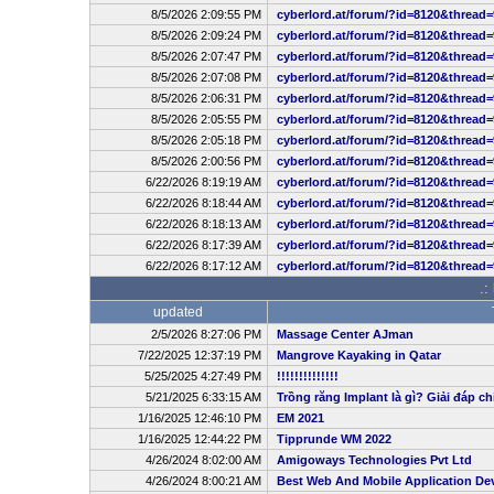
8/5/2026 2:09:55 PM
cyberlord.at/forum/?id=8120&thread=
8/5/2026 2:09:24 PM
cyberlord.at/forum/?id=8120&thread=
8/5/2026 2:07:47 PM
cyberlord.at/forum/?id=8120&thread=
8/5/2026 2:07:08 PM
cyberlord.at/forum/?id=8120&thread=
8/5/2026 2:06:31 PM
cyberlord.at/forum/?id=8120&thread=
8/5/2026 2:05:55 PM
cyberlord.at/forum/?id=8120&thread=
8/5/2026 2:05:18 PM
cyberlord.at/forum/?id=8120&thread=
8/5/2026 2:00:56 PM
cyberlord.at/forum/?id=8120&thread=
6/22/2026 8:19:19 AM
cyberlord.at/forum/?id=8120&thread=
6/22/2026 8:18:44 AM
cyberlord.at/forum/?id=8120&thread=
6/22/2026 8:18:13 AM
cyberlord.at/forum/?id=8120&thread=
6/22/2026 8:17:39 AM
cyberlord.at/forum/?id=8120&thread=
6/22/2026 8:17:12 AM
cyberlord.at/forum/?id=8120&thread=
.:
updated
2/5/2026 8:27:06 PM
Massage Center AJman
7/22/2025 12:37:19 PM
Mangrove Kayaking in Qatar
5/25/2025 4:27:49 PM
!!!!!!!!!!!!!!
5/21/2025 6:33:15 AM
Trồng răng Implant là gì? Giải đáp ch
1/16/2025 12:46:10 PM
EM 2021
1/16/2025 12:44:22 PM
Tipprunde WM 2022
4/26/2024 8:02:00 AM
Amigoways Technologies Pvt Ltd
4/26/2024 8:00:21 AM
Best Web And Mobile Application D