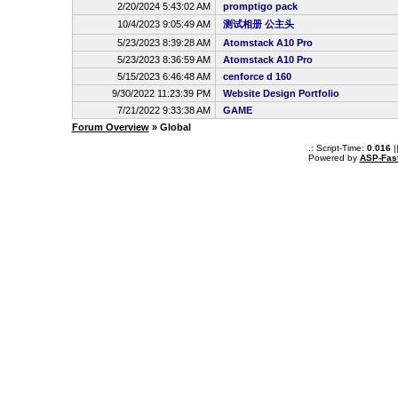
2/20/2024 5:43:02 AM
promptigo pack
10/4/2023 9:05:49 AM
测试相册 公主头
5/23/2023 8:39:28 AM
Atomstack A10 Pro
5/23/2023 8:36:59 AM
Atomstack A10 Pro
5/15/2023 6:46:48 AM
cenforce d 160
9/30/2022 11:23:39 PM
Website Design Portfolio
7/21/2022 9:33:38 AM
GAME
Forum Overview
» Global
.: Script-Time:
0.016
|
Powered by
ASP-Fas