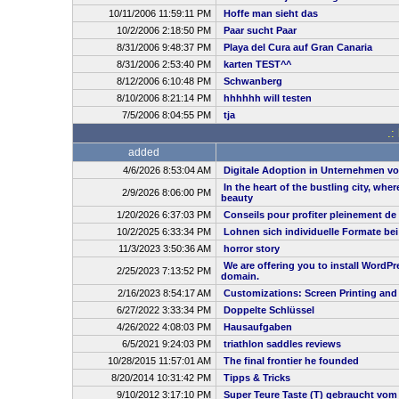
10/11/2006 11:59:11 PM
Hoffe man sieht das
10/2/2006 2:18:50 PM
Paar sucht Paar
8/31/2006 9:48:37 PM
Playa del Cura auf Gran Canaria
8/31/2006 2:53:40 PM
karten TEST^^
8/12/2006 6:10:48 PM
Schwanberg
8/10/2006 8:21:14 PM
hhhhhh will testen
7/5/2006 8:04:55 PM
tja
.:
added
4/6/2026 8:53:04 AM
Digitale Adoption in Unternehmen vo
In the heart of the bustling city, whe
2/9/2026 8:06:00 PM
beauty
1/20/2026 6:37:03 PM
Conseils pour profiter pleinement de
10/2/2025 6:33:34 PM
Lohnen sich individuelle Formate be
11/3/2023 3:50:36 AM
horror story
We are offering you to install WordP
2/25/2023 7:13:52 PM
domain.
2/16/2023 8:54:17 AM
Customizations: Screen Printing and
6/27/2022 3:33:34 PM
Doppelte Schlüssel
4/26/2022 4:08:03 PM
Hausaufgaben
6/5/2021 9:24:03 PM
triathlon saddles reviews
10/28/2015 11:57:01 AM
The final frontier he founded
8/20/2014 10:31:42 PM
Tipps & Tricks
9/10/2012 3:17:10 PM
Super Teure Taste (T) gebraucht vom