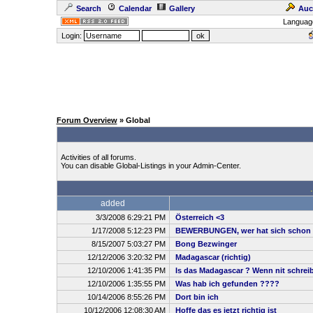
Search
Calendar
Gallery
Auc
Languag
Login:
Forum Overview
» Global
Activities of all forums.
You can disable Global-Listings in your Admin-Center.
added
3/3/2008 6:29:21 PM
Österreich <3
1/17/2008 5:12:23 PM
BEWERBUNGEN, wer hat sich schon 
8/15/2007 5:03:27 PM
Bong Bezwinger
12/12/2006 3:20:32 PM
Madagascar (richtig)
12/10/2006 1:41:35 PM
Is das Madagascar ? Wenn nit schreibt
12/10/2006 1:35:55 PM
Was hab ich gefunden ????
10/14/2006 8:55:26 PM
Dort bin ich
10/12/2006 12:08:30 AM
Hoffe das es jetzt richtig ist