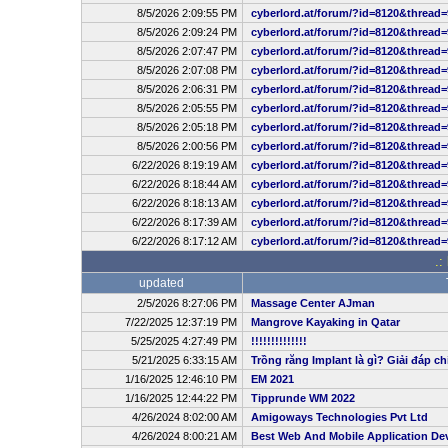
8/5/2026 2:09:55 PM
cyberlord.at/forum/?id=8120&thread=
8/5/2026 2:09:24 PM
cyberlord.at/forum/?id=8120&thread=
8/5/2026 2:07:47 PM
cyberlord.at/forum/?id=8120&thread=
8/5/2026 2:07:08 PM
cyberlord.at/forum/?id=8120&thread=
8/5/2026 2:06:31 PM
cyberlord.at/forum/?id=8120&thread=
8/5/2026 2:05:55 PM
cyberlord.at/forum/?id=8120&thread=
8/5/2026 2:05:18 PM
cyberlord.at/forum/?id=8120&thread=
8/5/2026 2:00:56 PM
cyberlord.at/forum/?id=8120&thread=
6/22/2026 8:19:19 AM
cyberlord.at/forum/?id=8120&thread=
6/22/2026 8:18:44 AM
cyberlord.at/forum/?id=8120&thread=
6/22/2026 8:18:13 AM
cyberlord.at/forum/?id=8120&thread=
6/22/2026 8:17:39 AM
cyberlord.at/forum/?id=8120&thread=
6/22/2026 8:17:12 AM
cyberlord.at/forum/?id=8120&thread=
.:
updated
2/5/2026 8:27:06 PM
Massage Center AJman
7/22/2025 12:37:19 PM
Mangrove Kayaking in Qatar
5/25/2025 4:27:49 PM
!!!!!!!!!!!!!!
5/21/2025 6:33:15 AM
Trồng răng Implant là gì? Giải đáp ch
1/16/2025 12:46:10 PM
EM 2021
1/16/2025 12:44:22 PM
Tipprunde WM 2022
4/26/2024 8:02:00 AM
Amigoways Technologies Pvt Ltd
4/26/2024 8:00:21 AM
Best Web And Mobile Application D