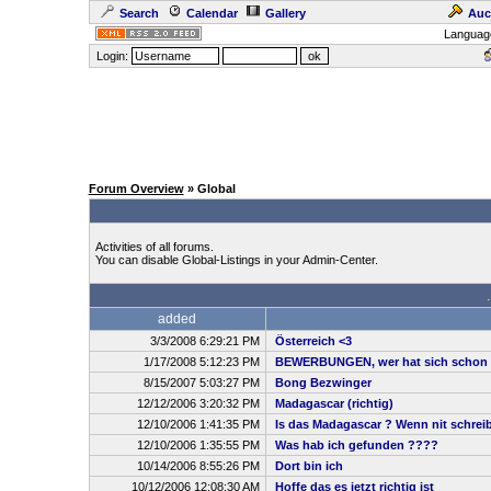
Search
Calendar
Gallery
Auc
Languag
Login:
Forum Overview
» Global
Activities of all forums.
You can disable Global-Listings in your Admin-Center.
added
3/3/2008 6:29:21 PM
Österreich <3
1/17/2008 5:12:23 PM
BEWERBUNGEN, wer hat sich schon 
8/15/2007 5:03:27 PM
Bong Bezwinger
12/12/2006 3:20:32 PM
Madagascar (richtig)
12/10/2006 1:41:35 PM
Is das Madagascar ? Wenn nit schreibt
12/10/2006 1:35:55 PM
Was hab ich gefunden ????
10/14/2006 8:55:26 PM
Dort bin ich
10/12/2006 12:08:30 AM
Hoffe das es jetzt richtig ist