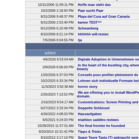
10/11/2006 11:59:11 PM
Hoffe man sieht das
10/2/2006 2:18:50 PM
Paar sucht Paar
8/31/2006 9:48:37 PM
Playa del Cura auf Gran Canaria
8/31/2006 2:53:40 PM
karten TEST^^
8/12/2006 6:10:48 PM
Schwanberg
8/10/2006 8:21:14 PM
hhhhhh will testen
7/5/2006 8:04:55 PM
tja
.:
added
4/6/2026 8:53:04 AM
Digitale Adoption in Unternehmen vo
In the heart of the bustling city, whe
2/9/2026 8:06:00 PM
beauty
1/20/2026 6:37:03 PM
Conseils pour profiter pleinement de
10/2/2025 6:33:34 PM
Lohnen sich individuelle Formate be
11/3/2023 3:50:36 AM
horror story
We are offering you to install WordP
2/25/2023 7:13:52 PM
domain.
2/16/2023 8:54:17 AM
Customizations: Screen Printing and
6/27/2022 3:33:34 PM
Doppelte Schlüssel
4/26/2022 4:08:03 PM
Hausaufgaben
6/5/2021 9:24:03 PM
triathlon saddles reviews
10/28/2015 11:57:01 AM
The final frontier he founded
8/20/2014 10:31:42 PM
Tipps & Tricks
9/10/2012 3:17:10 PM
Super Teure Taste (T) gebraucht vom