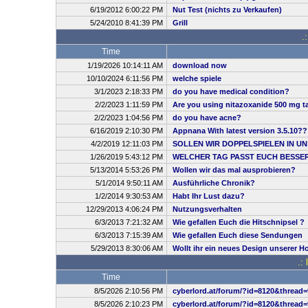
6/19/2012 6:00:22 PM
Nut Test (nichts zu Verkaufen)
5/24/2010 8:41:39 PM
Grill
.
Time
1/19/2026 10:14:11 AM
download now
10/10/2024 6:11:56 PM
welche spiele
3/1/2023 2:18:33 PM
do you have medical condition?
2/2/2023 1:11:59 PM
Are you using nitazoxanide 500 mg ta
2/2/2023 1:04:56 PM
do you have acne?
6/16/2019 2:10:30 PM
Appnana With latest version 3.5.10??
4/2/2019 12:11:03 PM
SOLLEN WIR DOPPELSPIELEN IN UN
1/26/2019 5:43:12 PM
WELCHER TAG PASST EUCH BESSE
5/13/2014 5:53:26 PM
Wollen wir das mal ausprobieren?
5/1/2014 9:50:11 AM
Ausführliche Chronik?
1/2/2014 9:30:53 AM
Habt Ihr Lust dazu?
12/29/2013 4:06:24 PM
Nutzungsverhalten
6/3/2013 7:21:32 AM
Wie gefallen Euch die Hitschnipsel ?
6/3/2013 7:15:39 AM
Wie gefallen Euch diese Sendungen
5/29/2013 8:30:06 AM
Wollt ihr ein neues Design unserer 
.:
Time
8/5/2026 2:10:56 PM
cyberlord.at/forum/?id=8120&thread=
8/5/2026 2:10:23 PM
cyberlord.at/forum/?id=8120&thread=