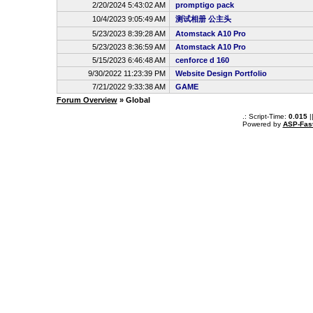
2/20/2024 5:43:02 AM
promptigo pack
10/4/2023 9:05:49 AM
测试相册 公主头
5/23/2023 8:39:28 AM
Atomstack A10 Pro
5/23/2023 8:36:59 AM
Atomstack A10 Pro
5/15/2023 6:46:48 AM
cenforce d 160
9/30/2022 11:23:39 PM
Website Design Portfolio
7/21/2022 9:33:38 AM
GAME
Forum Overview
» Global
.: Script-Time:
0.015
|
Powered by
ASP-Fas