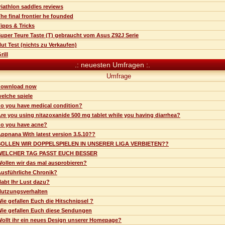
riathlon saddles reviews
he final frontier he founded
ipps & Tricks
uper Teure Taste (T) gebraucht vom Asus Z92J Serie
ut Test (nichts zu Verkaufen)
rill
.: neuesten Umfragen :.
Umfrage
download now
elche spiele
o you have medical condition?
re you using nitazoxanide 500 mg tablet while you having diarrhea?
o you have acne?
ppnana With latest version 3.5.10??
SOLLEN WIR DOPPELSPIELEN IN UNSERER LIGA VERBIETEN??
WELCHER TAG PASST EUCH BESSER
ollen wir das mal ausprobieren?
usführliche Chronik?
abt Ihr Lust dazu?
utzungsverhalten
ie gefallen Euch die Hitschnipsel ?
ie gefallen Euch diese Sendungen
ollt ihr ein neues Design unserer Homepage?