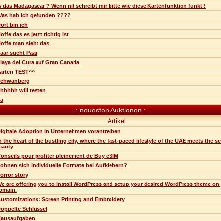
s das Madagascar ? Wenn nit schreibt mir bitte wie diese Kartenfunktion funkt !
as hab ich gefunden ????
ort bin ich
offe das es jetzt richtig ist
offe man sieht das
aar sucht Paar
laya del Cura auf Gran Canaria
arten TEST^^
Schwanberg
hhhhh will testen
ja
.: neuesten Auktionen :.
Artikel
igitale Adoption in Unternehmen vorantreiben
n the heart of the bustling city, where the fast-paced lifestyle of the UAE meets the s
eauty
onseils pour profiter pleinement de Buy eSIM
ohnen sich individuelle Formate bei Aufklebern?
orror story
e are offering you to install WordPress and setup your desired WordPress theme on
omain.
ustomizations: Screen Printing and Embroidery
oppelte Schlüssel
Hausaufgaben