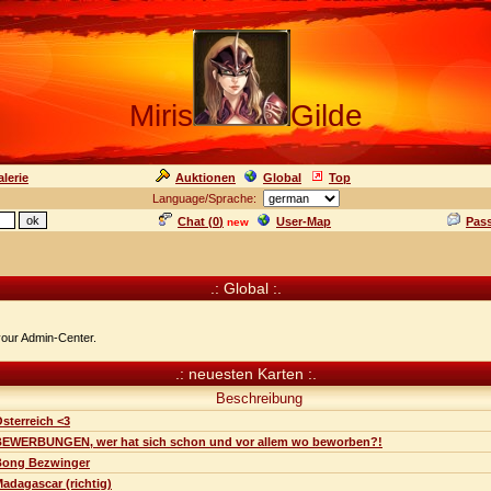
Miris
Gilde
lerie
Auktionen
Global
Top
Language/Sprache:
Chat (
0
)
User-Map
Pas
new
.: Global :.
 your Admin-Center.
.: neuesten Karten :.
Beschreibung
sterreich <3
BEWERBUNGEN, wer hat sich schon und vor allem wo beworben?!
Bong Bezwinger
adagascar (richtig)