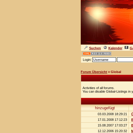
Suchen
Kalender
Ga
Login:
Forum Übersicht
» Global
Activities of all forums.
You can disable Global-Listings in
hinzugefügt
03.03.2008 18:29:21
Ö
17.01.2008 17:12:23
15.08.2007 17:03:27
12.12.2006 15:20:32
M