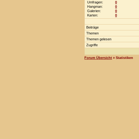
Umfragen:
0
Hangman:
0
Galerien:
0
Karten:
0
Beiträge
Themen
Themen gelesen
Zugriffe
Forum Übersicht
» Statistiken