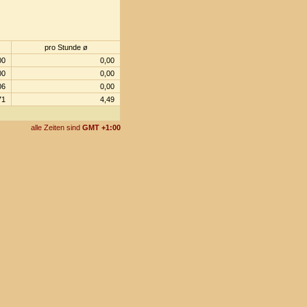
pro Stunde ø
00
0,00
00
0,00
06
0,00
71
4,49
alle Zeiten sind
GMT +1:00