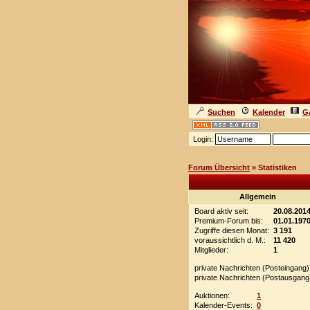
Suchen
Kalender
Ga
Login:
Forum Übersicht
» Statistiken
Allgemein
Board aktiv seit:
20.08.201
Premium-Forum bis:
01.01.197
Zugriffe diesen Monat:
3 191
voraussichtlich d. M.:
11 420
Mitglieder:
1
private Nachrichten (Posteingang)
private Nachrichten (Postausgang
Auktionen:
1
Kalender-Events:
0