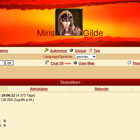
Miris
Gilde
lerie
Auktionen
Global
Top
Language/Sprache:
Chat (
0
)
User-Map
Pas
new
.: Statistiken :.
Aktivitäten
Rekorde
4 19:06:12
(4 373 Tage)
0
(30 000 Zugriffe p.M.)
:
0
):
0