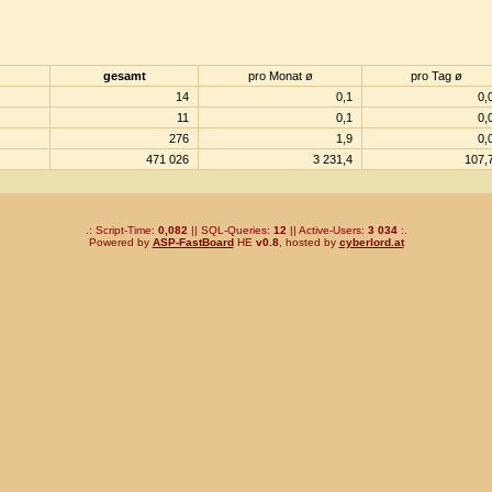
gesamt
pro Monat ø
pro Tag ø
14
0,1
0,
11
0,1
0,
276
1,9
0,
471 026
3 231,4
107,
.: Script-Time:
0,082
|| SQL-Queries:
12
|| Active-Users:
3 034
:.
Powered by
ASP-FastBoard
HE
v0.8
, hosted by
cyberlord.at