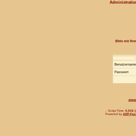
Administration
Bitte mit Ih
Benutzernam
Passwort
eige
.: Script-Time:
0,016
|
Powered by
ASP-Fas