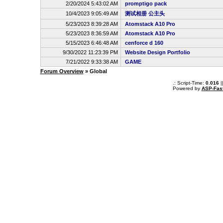
2/20/2024 5:43:02 AM
promptigo pack
10/4/2023 9:05:49 AM
测试相册 公主头
5/23/2023 8:39:28 AM
Atomstack A10 Pro
5/23/2023 8:36:59 AM
Atomstack A10 Pro
5/15/2023 6:46:48 AM
cenforce d 160
9/30/2022 11:23:39 PM
Website Design Portfolio
7/21/2022 9:33:38 AM
GAME
Forum Overview
» Global
.: Script-Time:
0.016
|
Powered by
ASP-Fas