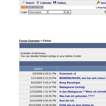
Search
Calendar
Gallery
Auc
Languag
Login:
Forum Overview
» Global
Activities of all forums.
You can disable Global-Listings in your Admin-Center.
added
3/3/2008 6:29:21 PM
Österreich <3
1/17/2008 5:12:23 PM
BEWERBUNGEN, wer hat sich schon 
8/15/2007 5:03:27 PM
Bong Bezwinger
12/12/2006 3:20:32 PM
Madagascar (richtig)
12/10/2006 1:41:35 PM
Is das Madagascar ? Wenn nit schreibt
12/10/2006 1:35:55 PM
Was hab ich gefunden ????
10/14/2006 8:55:26 PM
Dort bin ich
10/12/2006 12:08:30 AM
Hoffe das es jetzt richtig ist