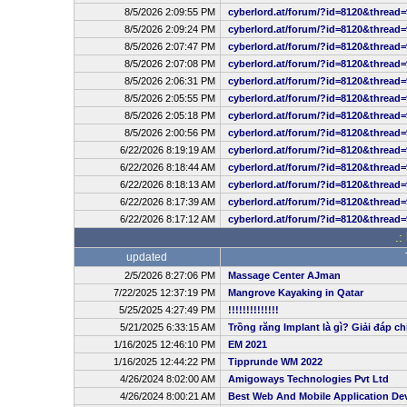
8/5/2026 2:09:55 PM
cyberlord.at/forum/?id=8120&thread=
8/5/2026 2:09:24 PM
cyberlord.at/forum/?id=8120&thread=
8/5/2026 2:07:47 PM
cyberlord.at/forum/?id=8120&thread=
8/5/2026 2:07:08 PM
cyberlord.at/forum/?id=8120&thread=
8/5/2026 2:06:31 PM
cyberlord.at/forum/?id=8120&thread=
8/5/2026 2:05:55 PM
cyberlord.at/forum/?id=8120&thread=
8/5/2026 2:05:18 PM
cyberlord.at/forum/?id=8120&thread=
8/5/2026 2:00:56 PM
cyberlord.at/forum/?id=8120&thread=
6/22/2026 8:19:19 AM
cyberlord.at/forum/?id=8120&thread=
6/22/2026 8:18:44 AM
cyberlord.at/forum/?id=8120&thread=
6/22/2026 8:18:13 AM
cyberlord.at/forum/?id=8120&thread=
6/22/2026 8:17:39 AM
cyberlord.at/forum/?id=8120&thread=
6/22/2026 8:17:12 AM
cyberlord.at/forum/?id=8120&thread=
.:
updated
2/5/2026 8:27:06 PM
Massage Center AJman
7/22/2025 12:37:19 PM
Mangrove Kayaking in Qatar
5/25/2025 4:27:49 PM
!!!!!!!!!!!!!!
5/21/2025 6:33:15 AM
Trồng răng Implant là gì? Giải đáp ch
1/16/2025 12:46:10 PM
EM 2021
1/16/2025 12:44:22 PM
Tipprunde WM 2022
4/26/2024 8:02:00 AM
Amigoways Technologies Pvt Ltd
4/26/2024 8:00:21 AM
Best Web And Mobile Application D