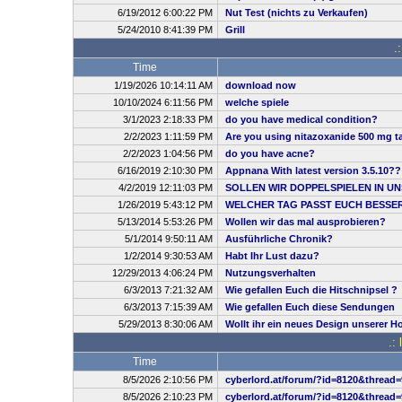
6/19/2012 6:00:22 PM
Nut Test (nichts zu Verkaufen)
5/24/2010 8:41:39 PM
Grill
.
Time
1/19/2026 10:14:11 AM
download now
10/10/2024 6:11:56 PM
welche spiele
3/1/2023 2:18:33 PM
do you have medical condition?
2/2/2023 1:11:59 PM
Are you using nitazoxanide 500 mg ta
2/2/2023 1:04:56 PM
do you have acne?
6/16/2019 2:10:30 PM
Appnana With latest version 3.5.10??
4/2/2019 12:11:03 PM
SOLLEN WIR DOPPELSPIELEN IN UN
1/26/2019 5:43:12 PM
WELCHER TAG PASST EUCH BESSE
5/13/2014 5:53:26 PM
Wollen wir das mal ausprobieren?
5/1/2014 9:50:11 AM
Ausführliche Chronik?
1/2/2014 9:30:53 AM
Habt Ihr Lust dazu?
12/29/2013 4:06:24 PM
Nutzungsverhalten
6/3/2013 7:21:32 AM
Wie gefallen Euch die Hitschnipsel ?
6/3/2013 7:15:39 AM
Wie gefallen Euch diese Sendungen
5/29/2013 8:30:06 AM
Wollt ihr ein neues Design unserer 
.:
Time
8/5/2026 2:10:56 PM
cyberlord.at/forum/?id=8120&thread=
8/5/2026 2:10:23 PM
cyberlord.at/forum/?id=8120&thread=