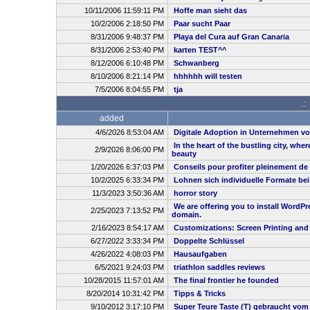
10/11/2006 11:59:11 PM
Hoffe man sieht das
10/2/2006 2:18:50 PM
Paar sucht Paar
8/31/2006 9:48:37 PM
Playa del Cura auf Gran Canaria
8/31/2006 2:53:40 PM
karten TEST^^
8/12/2006 6:10:48 PM
Schwanberg
8/10/2006 8:21:14 PM
hhhhhh will testen
7/5/2006 8:04:55 PM
tja
.:
added
4/6/2026 8:53:04 AM
Digitale Adoption in Unternehmen vo
In the heart of the bustling city, whe
2/9/2026 8:06:00 PM
beauty
1/20/2026 6:37:03 PM
Conseils pour profiter pleinement de
10/2/2025 6:33:34 PM
Lohnen sich individuelle Formate be
11/3/2023 3:50:36 AM
horror story
We are offering you to install WordP
2/25/2023 7:13:52 PM
domain.
2/16/2023 8:54:17 AM
Customizations: Screen Printing and
6/27/2022 3:33:34 PM
Doppelte Schlüssel
4/26/2022 4:08:03 PM
Hausaufgaben
6/5/2021 9:24:03 PM
triathlon saddles reviews
10/28/2015 11:57:01 AM
The final frontier he founded
8/20/2014 10:31:42 PM
Tipps & Tricks
9/10/2012 3:17:10 PM
Super Teure Taste (T) gebraucht vom