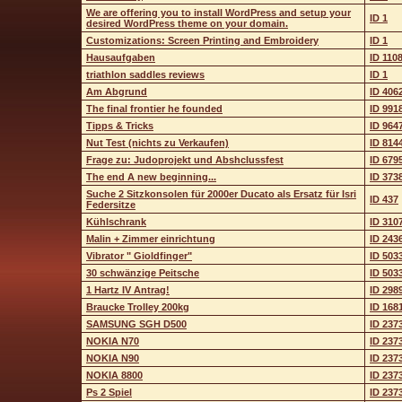
We are offering you to install WordPress and setup your
ID 1
desired WordPress theme on your domain.
Customizations: Screen Printing and Embroidery
ID 1
Hausaufgaben
ID 110
triathlon saddles reviews
ID 1
Am Abgrund
ID 406
The final frontier he founded
ID 991
Tipps & Tricks
ID 964
Nut Test (nichts zu Verkaufen)
ID 814
Frage zu: Judoprojekt und Abshclussfest
ID 679
The end A new beginning...
ID 373
Suche 2 Sitzkonsolen für 2000er Ducato als Ersatz für Isri
ID 437
Federsitze
Kühlschrank
ID 310
Malin + Zimmer einrichtung
ID 243
Vibrator " Gioldfinger"
ID 503
30 schwänzige Peitsche
ID 503
1 Hartz IV Antrag!
ID 298
Braucke Trolley 200kg
ID 168
SAMSUNG SGH D500
ID 237
NOKIA N70
ID 237
NOKIA N90
ID 237
NOKIA 8800
ID 237
Ps 2 Spiel
ID 237