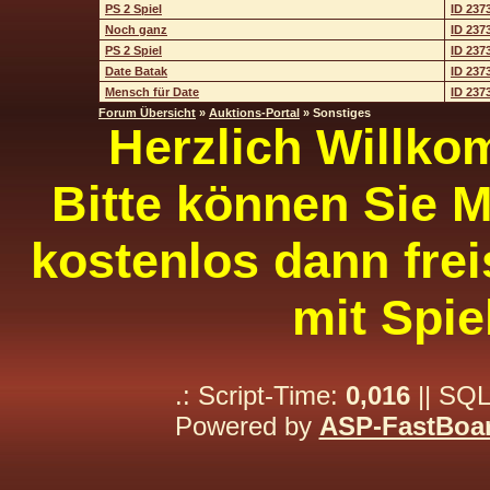
PS 2 Spiel
ID 237
Noch ganz
ID 237
PS 2 Spiel
ID 237
Date Batak
ID 237
Mensch für Date
ID 237
Forum Übersicht
»
Auktions-Portal
» Sonstiges
Herzlich Willko
Bitte können Sie M
kostenlos dann frei
mit Spie
.: Script-Time:
0,016
|| SQL
Powered by
ASP-FastBoa