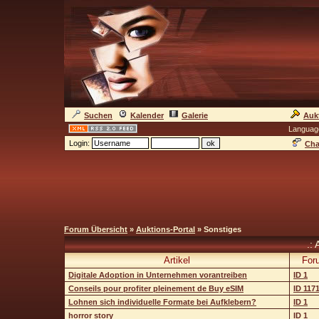
Suchen
Kalender
Galerie
Auk
Languag
Login:
Cha
Forum Übersicht
»
Auktions-Portal
» Sonstiges
.: 
Artikel
For
Digitale Adoption in Unternehmen vorantreiben
ID 1
Conseils pour profiter pleinement de Buy eSIM
ID 117
Lohnen sich individuelle Formate bei Aufklebern?
ID 1
horror story
ID 1