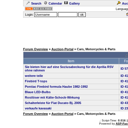
Search
Calendar
Gallery
Auc
Languag
Login:
Forum Overview
»
Auction-Portal
» Cars, Motorcycles & Parts
.:
Item
Fo
Sie bieten hier auf eine Soziusabeckung für die Aprilia RSV
ID 5
ohne rahmen
weitere teile
ID 4
Firebird T-tops
ID 4
Pontiac Firebird formula Haube 1982-1992
ID 4
Blaue LED-Bulbs
ID 4
Rostlöser mit Kälte-Schock-Wirkung
ID 4
Schalterleiste für Fiat Ducato Bj. 2005
ID 4
verkaufe kavasaki
ID 2
Forum Overview
»
Auction-Portal
» Cars, Motorcycles & Parts
.: Script-Time:
0.016
|
Powered by
ASP-Fas