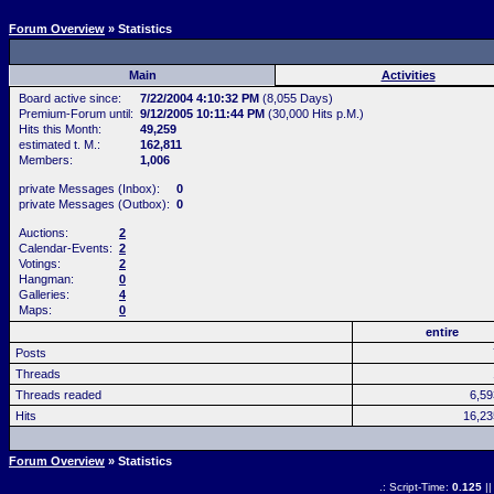
Forum Overview
» Statistics
Main
Activities
Board active since:
7/22/2004 4:10:32 PM
(8,055 Days)
Premium-Forum until:
9/12/2005 10:11:44 PM
(30,000 Hits p.M.)
Hits this Month:
49,259
estimated t. M.:
162,811
Members:
1,006
private Messages (Inbox):
0
private Messages (Outbox):
0
Auctions:
2
Calendar-Events:
2
Votings:
2
Hangman:
0
Galleries:
4
Maps:
0
entire
Posts
Threads
Threads readed
6,5
Hits
16,2
Forum Overview
» Statistics
.: Script-Time:
0.125
||