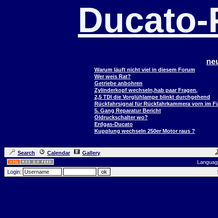
Ducato
ne
Warum läuft nicht viel in diesem Forum
Wer weis Rat?
Getriebe anbohren
Zylinderkopf wechseln,hab paar Fragen.
2,5 TDI die Vorglühlampe blinkt durchgehend
Rückfahrsignal für Rückfahrkammera vorn im 
5. Gang Reparatur Bericht
Öldruckschalter wo?
Erdgas-Ducato
Kupplung wechseln 250er Motor raus ?
Search
Calendar
Gallery
Languag
Login: