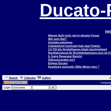
Ducato
ne
Warum läuft nicht viel in diesem Forum
Wer weis Rat?
Getriebe anbohren
Zylinderkopf wechseln,hab paar Fragen.
2,5 TDI die Vorglühlampe blinkt durchgehend
Rückfahrsignal für Rückfahrkammera vorn im 
5. Gang Reparatur Bericht
Öldruckschalter wo?
Erdgas-Ducato
Kupplung wechseln 250er Motor raus ?
Search
Calendar
Gallery
Languag
Login: