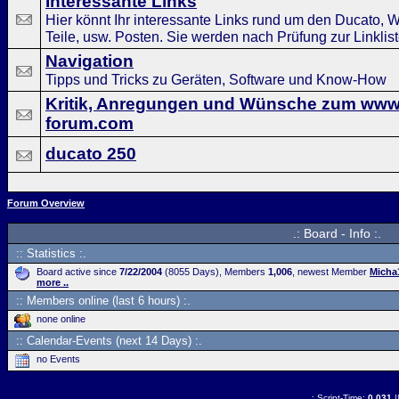
Interessante Links
Hier könnt Ihr interessante Links rund um den Ducato,
Teile, usw. Posten. Sie werden nach Prüfung zur Linklist
Navigation
Tipps und Tricks zu Geräten, Software und Know-How
Kritik, Anregungen und Wünsche zum www
forum.com
ducato 250
Forum Overview
.: Board - Info :.
:: Statistics :.
Board active since
7/22/2004
(8055 Days), Members
1,006
, newest Member
Micha
more ..
:: Members online (last 6 hours) :.
none online
:: Calendar-Events (next 14 Days) :.
no Events
.: Script-Time:
0.031
|