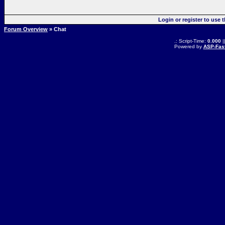
Login or register to use 
Forum Overview
» Chat
.: Script-Time:
0.000
|
Powered by
ASP-Fas