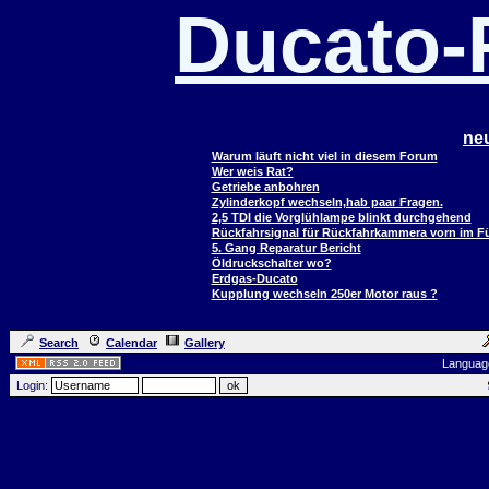
Ducato
ne
Warum läuft nicht viel in diesem Forum
Wer weis Rat?
Getriebe anbohren
Zylinderkopf wechseln,hab paar Fragen.
2,5 TDI die Vorglühlampe blinkt durchgehend
Rückfahrsignal für Rückfahrkammera vorn im 
5. Gang Reparatur Bericht
Öldruckschalter wo?
Erdgas-Ducato
Kupplung wechseln 250er Motor raus ?
Search
Calendar
Gallery
Languag
Login: