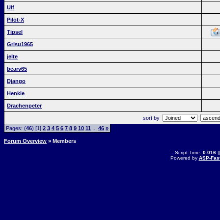
Ulf
Pilot-X
Tipsel
Grisu1965
jelte
bearv65
Django
Henkie
Drachenpeter
sort by
Pages: (
46
) [1]
2
3
4
5
6
7
8
9
10
11
...
46
»
Forum Overview
» Members
.: Script-Time:
0.016
|
Powered by
ASP-Fas