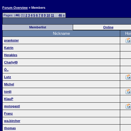
Forum Overview
» Members
Pages: (
46
) [1]
2
3
4
5
6
7
8
9
10
11
...
46
»
Memberlist
Online
Nickname
Ho
prankster
Katrin
Herakles
Charly49
Ö..
Lutz
Michel
tordi
KlauP
motogastl
Franz
wa.bircher
thomas