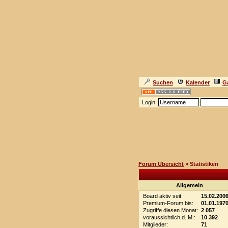
Suchen
Kalender
Ga
Login:
Forum Übersicht
» Statistiken
Allgemein
Board aktiv seit:
15.02.200
Premium-Forum bis:
01.01.197
Zugriffe diesen Monat:
2 057
voraussichtlich d. M.:
10 392
Mitglieder:
71