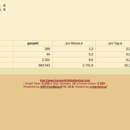
:
0
):
0
gesamt
pro Monat ø
pro Tag ø
289
1,2
0,
44
0,2
0,
2 201
8,8
0,
683 543
2 741,8
91,
http://www.houseofriddimfestival.com
.: Script-Time:
0,109
|| SQL-Queries:
12
|| Active-Users:
3 265
:.
Powered by
ASP-FastBoard
HE
v0.8
, hosted by
cyberlord.at