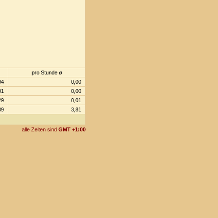
pro Stunde ø
04
0,00
01
0,00
29
0,01
39
3,81
alle Zeiten sind
GMT +1:00