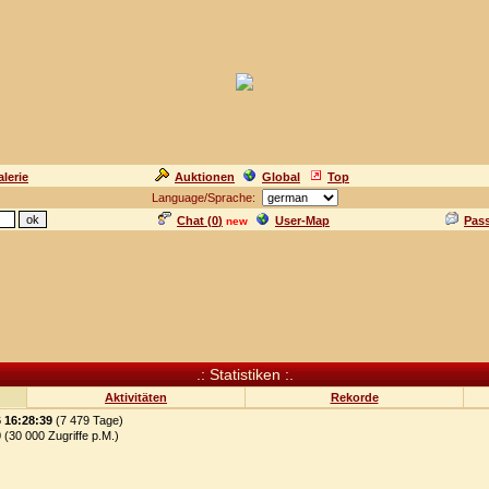
lerie
Auktionen
Global
Top
Language/Sprache:
Chat (
0
)
User-Map
Pas
new
.: Statistiken :.
Aktivitäten
Rekorde
6 16:28:39
(7 479 Tage)
0
(30 000 Zugriffe p.M.)