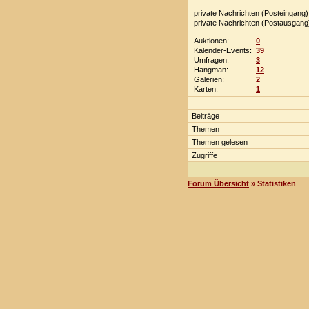
private Nachrichten (Posteingang)
private Nachrichten (Postausgang
Auktionen:
0
Kalender-Events:
39
Umfragen:
3
Hangman:
12
Galerien:
2
Karten:
1
Beiträge
Themen
Themen gelesen
Zugriffe
Forum Übersicht
» Statistiken