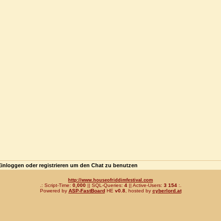
Einloggen oder registrieren um den Chat zu benutzen
http://www.houseofriddimfestival.com
.: Script-Time:
0,000
|| SQL-Queries:
4
|| Active-Users:
3 154
:.
Powered by
ASP-FastBoard
HE
v0.8
, hosted by
cyberlord.at