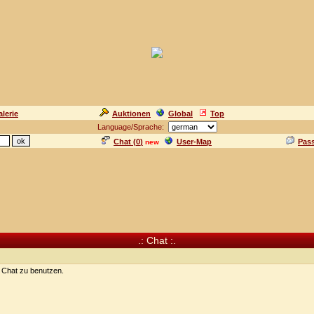
lerie
Auktionen
Global
Top
Language/Sprache:
Chat (
0
)
User-Map
Pas
new
.: Chat :.
n Chat zu benutzen.