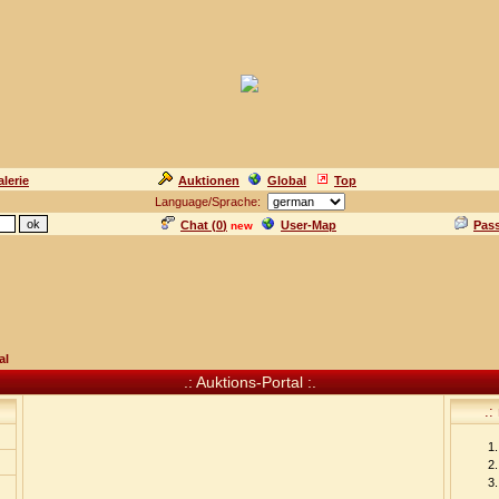
lerie
Auktionen
Global
Top
Language/Sprache:
Chat (
0
)
User-Map
Pas
new
al
.: Auktions-Portal :.
.: