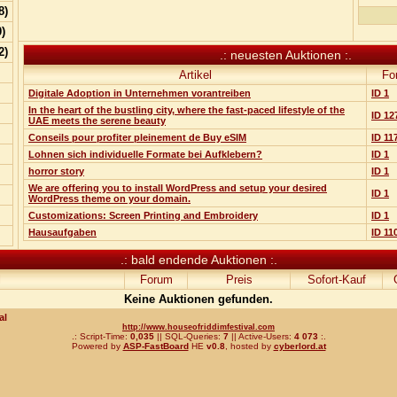
8
)
)
2
)
.: neuesten Auktionen :.
Artikel
Fo
Digitale Adoption in Unternehmen vorantreiben
ID 1
In the heart of the bustling city, where the fast-paced lifestyle of the
ID 12
UAE meets the serene beauty
Conseils pour profiter pleinement de Buy eSIM
ID 11
Lohnen sich individuelle Formate bei Aufklebern?
ID 1
horror story
ID 1
We are offering you to install WordPress and setup your desired
ID 1
WordPress theme on your domain.
Customizations: Screen Printing and Embroidery
ID 1
Hausaufgaben
ID 11
.: bald endende Auktionen :.
l
Forum
Preis
Sofort-Kauf
Keine Auktionen gefunden.
al
http://www.houseofriddimfestival.com
.: Script-Time:
0,035
|| SQL-Queries:
7
|| Active-Users:
4 073
:.
Powered by
ASP-FastBoard
HE
v0.8
, hosted by
cyberlord.at