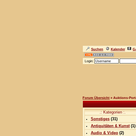
Suchen
Kalender
Ga
Login:
Forum Übersicht
» Auktions-Port
.: Kategorien :.
Sonstiges
(
31
)
Antiquitäten & Kunst
(
1
)
Audio & Video
(
2
)