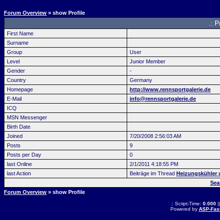
Forum Overview
» show Profile
.: P
First Name
Surname
Group
User
Level
Junior Member
Gender
-
Country
Germany
Homepage
http://www.rennsportgalerie.de
E-Mail
info@rennsportgalerie.de
ICQ
MSN Messenger
Birth Date
Joined
7/20/2008 2:56:03 AM
Posts
9
Posts per Day
0
last Online
2/1/2011 4:18:55 PM
last Action
Beiträge im Thread
Heizungskühler 
Sea
Forum Overview
» show Profile
.: Script-Time:
0.000
|
Powered by
ASP-Fas