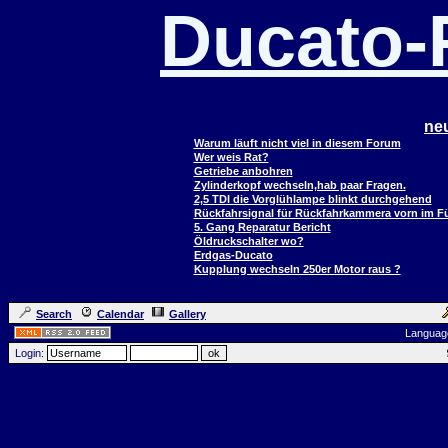
Ducato
ne
Warum läuft nicht viel in diesem Forum
Wer weis Rat?
Getriebe anbohren
Zylinderkopf wechseln,hab paar Fragen.
2,5 TDI die Vorglühlampe blinkt durchgehend
Rückfahrsignal für Rückfahrkammera vorn im 
5. Gang Reparatur Bericht
Öldruckschalter wo?
Erdgas-Ducato
Kupplung wechseln 250er Motor raus ?
Search
Calendar
Gallery
Languag
Login: