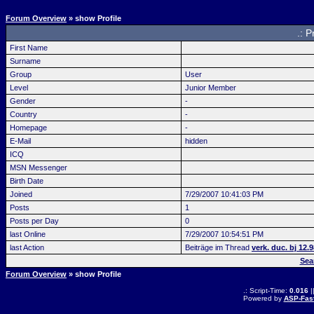
Forum Overview
» show Profile
.: P
First Name
Surname
Group
User
Level
Junior Member
Gender
-
Country
-
Homepage
-
E-Mail
hidden
ICQ
MSN Messenger
Birth Date
Joined
7/29/2007 10:41:03 PM
Posts
1
Posts per Day
0
last Online
7/29/2007 10:54:51 PM
last Action
Beiträge im Thread
verk. duc. bj 12.
Sea
Forum Overview
» show Profile
.: Script-Time:
0.016
|
Powered by
ASP-Fas