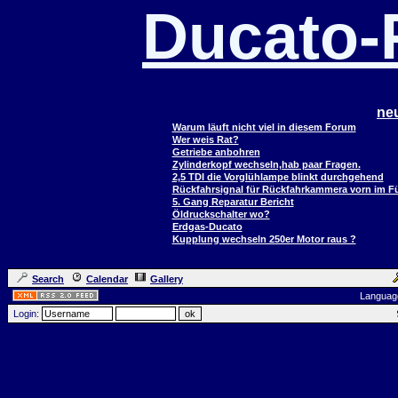
Ducato
ne
Warum läuft nicht viel in diesem Forum
Wer weis Rat?
Getriebe anbohren
Zylinderkopf wechseln,hab paar Fragen.
2,5 TDI die Vorglühlampe blinkt durchgehend
Rückfahrsignal für Rückfahrkammera vorn im 
5. Gang Reparatur Bericht
Öldruckschalter wo?
Erdgas-Ducato
Kupplung wechseln 250er Motor raus ?
Search
Calendar
Gallery
Languag
Login: