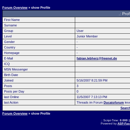
Forum Overview
» show Profile
.: Pro
First Name
Surname
Group
User
Level
Junior Member
Gender
-
Country
-
Homepage
-
E-Mail
fabian.lebherz@freenet.de
ICQ
MSN Messenger
Birth Date
Joined
5/16/2007 8:21:59 PM
Posts
3
Posts per Day
0
last Online
11/5/2007 7:13:13 PM
last Action
Threads im Forum
Ducatoforum
les
Searc
Forum Overview
» show Profile
.: Script-Time:
0.000
|
Powered by
ASP-Fas