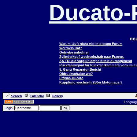
Ducato
ne
Warum läuft nicht viel in diesem Forum
Wer weis Rat?
Getriebe anbohren
Zylinderkopf wechseln,hab paar Fragen.
2,5 TDI die Vorglühlampe blinkt durchgehend
Rückfahrsignal für Rückfahrkammera vorn im 
5. Gang Reparatur Bericht
Öldruckschalter wo?
Erdgas-Ducato
Kupplung wechseln 250er Motor raus ?
Search
Calendar
Gallery
Languag
Login: