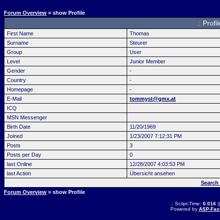
Forum Overview
» show Profile
.: Prof
First Name
Thomas
Surname
Steurer
Group
User
Level
Junior Member
Gender
-
Country
-
Homepage
-
E-Mail
tommyst@gmx.at
ICQ
MSN Messenger
Birth Date
11/20/1969
Joined
1/23/2007 7:12:31 PM
Posts
3
Posts per Day
0
last Online
12/28/2007 4:03:53 PM
last Action
Übersicht ansehen
Search
Forum Overview
» show Profile
.: Script-Time:
0.016
|
Powered by
ASP-Fas