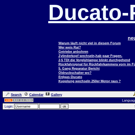
Ducato
ne
Warum läuft nicht viel in diesem Forum
Wer weis Rat?
Getriebe anbohren
Zylinderkopf wechseln,hab paar Fragen.
2,5 TDI die Vorglühlampe blinkt durchgehend
Rückfahrsignal für Rückfahrkammera vorn im 
5. Gang Reparatur Bericht
Öldruckschalter wo?
Erdgas-Ducato
Kupplung wechseln 250er Motor raus ?
Search
Calendar
Gallery
Languag
Login: